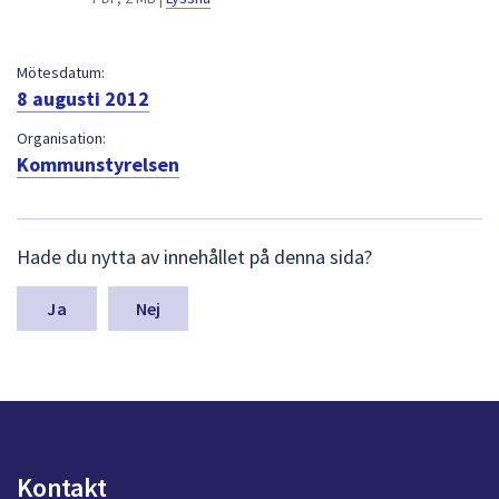
dem.
Mötesdatum:
8 augusti 2012
Organisation:
Kommunstyrelsen
L
Hade du nytta av innehållet på denna sida?
ä
m
n
Nej
a
s
y
n
p
u
n
Kontakt
k