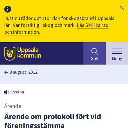
Just nu råder det stor risk för skogsbrand i Uppsala
län. Var försiktig i skog och mark.
Läs SMHI:s råd
och information.
Sök
huvudinnehåll
efter
Till sidans
Sök
Meny
innehåll
på
8 augusti 2012
webbplatsen.
När
du
Lyssna
börjar
skriva
Ärende
i
sökfältet
Ärende om protokoll fört vid
kommer
föreningsstämma
sökförslag