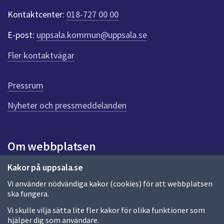
t
Kontaktcenter:
018-727 00 00
e
r
E-post:
uppsala.kommun@uppsala.se
f
ö
Fler kontaktvägar
r
d
e
Pressrum
n
n
Nyheter och pressmeddelanden
a
s
i
Om webbplatsen
d
a
Om webbplatsen
Kakor på uppsala.se
Vi använder nödvändiga kakor (cookies) för att webbplatsen
Allmänna handlingar och diarium
ska fungera.
Behandling av personuppgifter
Vi skulle vilja sätta lite fler kakor för olika funktioner som
hjälper dig som användare.