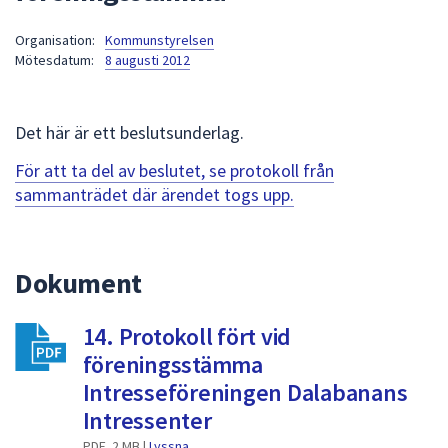
att
Organisation:
Kommunstyrelsen
presenteras
Mötesdatum:
8 augusti 2012
under
fältet.
Använd
Det här är ett beslutsunderlag.
piltangenterna
för
För att ta del av beslutet, se protokoll från
att
sammanträdet där ärendet togs upp.
navigera
mellan
sökförslagen
Dokument
och
enter
14. Protokoll fört vid
för
att
föreningsstämma
välja
Intresseföreningen Dalabanans
något
Intressenter
av
PDF, 2 MB |
Lyssna