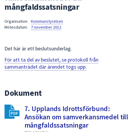
mångfaldssatsningar
att
presenteras
under
Organisation:
Kommunstyrelsen
Mötesdatum:
7 november 2012
fältet.
Använd
piltangenterna
Det här är ett beslutsunderlag.
för
att
För att ta del av beslutet, se protokoll från
navigera
sammanträdet där ärendet togs upp.
mellan
sökförslagen
och
Dokument
enter
för
att
7. Upplands Idrottsförbund:
välja
Ansökan om samverkansmedel till
något
mångfaldssatsningar
av