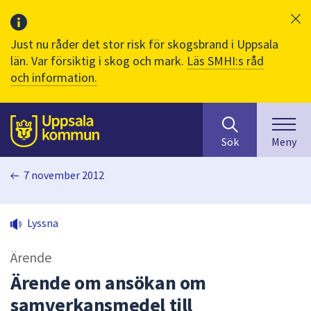
Just nu råder det stor risk för skogsbrand i Uppsala
län. Var försiktig i skog och mark.
Läs SMHI:s råd
och information.
Sök
huvudinnehåll
efter
Till sidans
Sök
Meny
innehåll
på
7 november 2012
webbplatsen.
När
du
Lyssna
börjar
skriva
Ärende
i
sökfältet
Ärende om ansökan om
kommer
samverkansmedel till
sökförslag