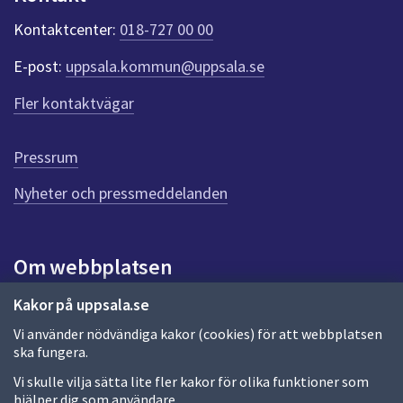
k
t
Kontaktcenter:
018-727 00 00
e
r
E-post:
uppsala.kommun@uppsala.se
f
ö
Fler kontaktvägar
r
d
e
Pressrum
n
n
Nyheter och pressmeddelanden
a
s
i
Om webbplatsen
d
a
Om webbplatsen
Kakor på uppsala.se
Vi använder nödvändiga kakor (cookies) för att webbplatsen
Allmänna handlingar och diarium
ska fungera.
Behandling av personuppgifter
Vi skulle vilja sätta lite fler kakor för olika funktioner som
hjälper dig som användare.