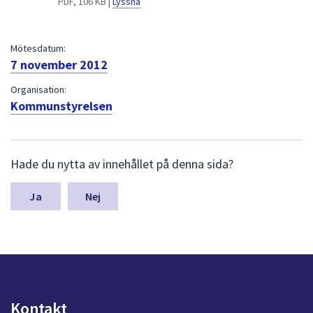
PDF, 106 KB |
Lyssna
dem.
Mötesdatum:
7 november 2012
Organisation:
Kommunstyrelsen
L
Hade du nytta av innehållet på denna sida?
ä
m
n
Nej
a
s
y
n
p
u
n
Kontakt