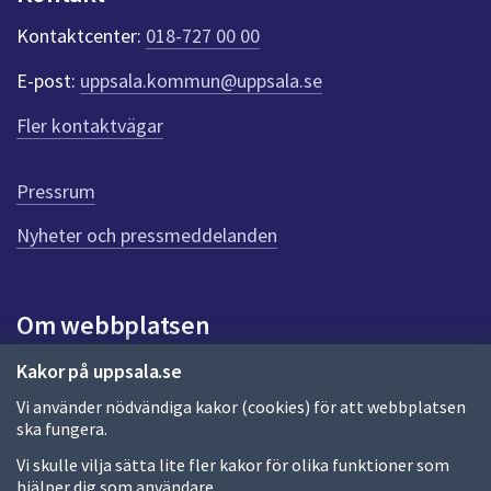
k
t
Kontaktcenter:
018-727 00 00
e
r
E-post:
uppsala.kommun@uppsala.se
f
ö
Fler kontaktvägar
r
d
e
Pressrum
n
n
Nyheter och pressmeddelanden
a
s
i
Om webbplatsen
d
a
Om webbplatsen
Kakor på uppsala.se
Vi använder nödvändiga kakor (cookies) för att webbplatsen
Allmänna handlingar och diarium
ska fungera.
Behandling av personuppgifter
Vi skulle vilja sätta lite fler kakor för olika funktioner som
hjälper dig som användare.