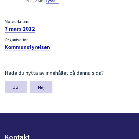
PDF, 2 MB |
Lyssna
dem.
Mötesdatum:
7 mars 2012
Organisation:
Kommunstyrelsen
L
Hade du nytta av innehållet på denna sida?
ä
m
n
Nej
a
s
y
n
p
u
n
Kontakt