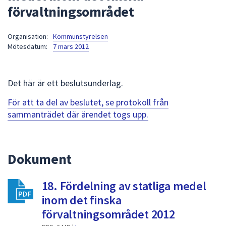
förvaltningsområdet
att
presenteras
under
Organisation:
Kommunstyrelsen
Mötesdatum:
7 mars 2012
fältet.
Använd
piltangenterna
Det här är ett beslutsunderlag.
för
att
För att ta del av beslutet, se protokoll från
navigera
sammanträdet där ärendet togs upp.
mellan
sökförslagen
och
Dokument
enter
för
att
18. Fördelning av statliga medel
välja
inom det finska
något
förvaltningsområdet 2012
av