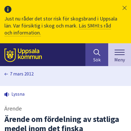
Just nu råder det stor risk för skogsbrand i Uppsala
län. Var försiktig i skog och mark.
Läs SMHI:s råd
och information.
Sök
huvudinnehåll
efter
Till sidans
Sök
Meny
innehåll
på
7 mars 2012
webbplatsen.
När
du
Lyssna
börjar
skriva
Ärende
i
sökfältet
Ärende om fördelning av statliga
kommer
medel inom det finska
sökförslag