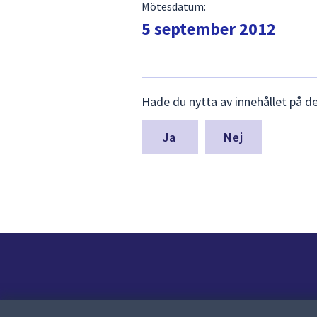
Mötesdatum:
5 september 2012
Lämna
Hade du nytta av innehållet på d
synpunkter
för
denna
Nej
sida
Kontakt