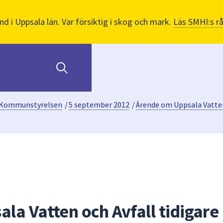
nd i Uppsala län. Var försiktig i skog och mark.
Läs SMHI:s r
Kommunstyrelsen
/
5 september 2012
/
Ärende om Uppsala Vatten
la Vatten och Avfall tidigare