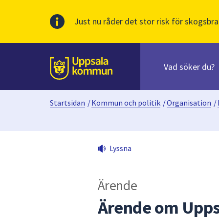
Just nu råder det stor risk för skogsbra
Sök
efter
huvudinnehåll
innehåll
Till sidans
på
webbplatsen.
Startsidan
/
Kommun och politik
/
Organisation
/
När
du
börjar
skriva
Lyssna
i
sökfältet
kommer
Ärende
sökförslag
att
Ärende om Uppsa
presenteras