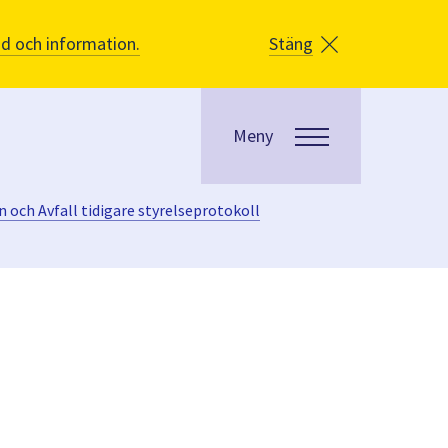
åd och information.
Stäng
Meny
 och Avfall tidigare styrelseprotokoll