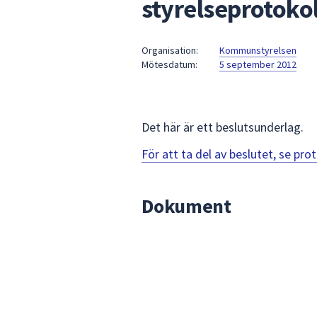
styrelseprotokol
under
fältet.
Använd
Organisation:
Kommunstyrelsen
piltangenterna
Mötesdatum:
5 september 2012
för
att
navigera
mellan
Det här är ett beslutsunderlag.
sökförslagen
För att ta del av beslutet, se pr
och
enter
för
Dokument
att
välja
något
av
dem.