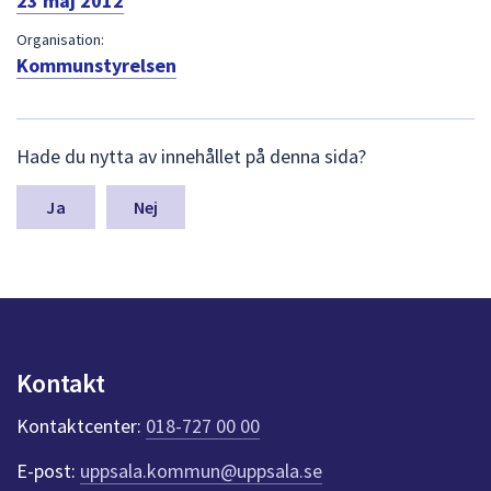
23 maj 2012
dem.
Organisation:
Kommunstyrelsen
L
Hade du nytta av innehållet på denna sida?
ä
m
n
Nej
a
s
y
n
p
u
n
Kontakt
k
t
Kontaktcenter:
018-727 00 00
e
r
E-post:
uppsala.kommun@uppsala.se
f