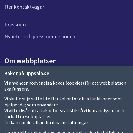
ö
Fler kontaktvägar
r
d
e
Pressrum
n
n
Nyheter och pressmeddelanden
a
s
i
Om webbplatsen
d
a
Om webbplatsen
Kakor på uppsala.se
Vi använder nödvändiga kakor (cookies) för att webbplatsen
Allmänna handlingar och diarium
ska fungera.
Behandling av personuppgifter
Vi skulle vilja sätta lite fler kakor för olika funktioner som
hjälper dig som användare.
Kakor
Vi vill också sätta kakor för statistik så vi kan analysera och
förbättra webbplatsen.
Språk (other languages)
Du kan när du vill ändra dina inställningar.
Tillgänglighetsredogörelse
Läs om vilka kakor vi använder och ändra dina inställningar