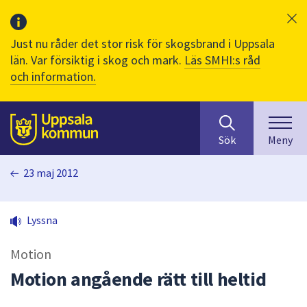
Just nu råder det stor risk för skogsbrand i Uppsala
län. Var försiktig i skog och mark.
Läs SMHI:s råd
och information.
Sök
huvudinnehåll
efter
Till sidans
Sök
Meny
innehåll
på
23 maj 2012
webbplatsen.
När
du
Lyssna
börjar
skriva
Motion
i
sökfältet
Motion angående rätt till heltid
kommer
sökförslag