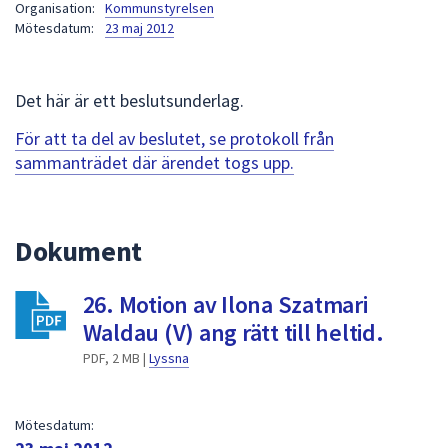
Organisation:
Kommunstyrelsen
att
Mötesdatum:
23 maj 2012
presenteras
under
fältet.
Det här är ett beslutsunderlag.
Använd
För att ta del av beslutet, se protokoll från
piltangenterna
sammanträdet där ärendet togs upp.
för
att
navigera
mellan
Dokument
sökförslagen
och
26. Motion av Ilona Szatmari
enter
Waldau (V) ang rätt till heltid.
för
att
PDF, 2 MB |
Lyssna
välja
något
Mötesdatum:
av