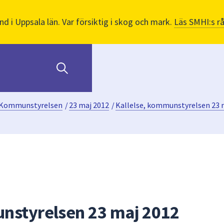
nd i Uppsala län. Var försiktig i skog och mark.
Läs SMHI:s r
Kommunstyrelsen
/
23 maj 2012
/
Kallelse, kommunstyrelsen 23 
nstyrelsen 23 maj 2012