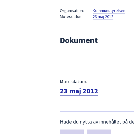
under
fältet.
Organisation:
Kommunstyrelsen
Mötesdatum:
23 maj 2012
Använd
piltangenterna
för
Dokument
att
navigera
mellan
sökförslagen
och
enter
Mötesdatum:
för
att
23 maj 2012
välja
något
av
Lämna
dem.
Hade du nytta av innehållet på d
synpunkter
för