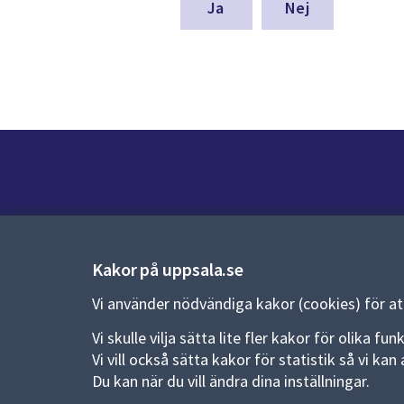
denna
Nej
sida
Kontakt
Kontaktcenter:
018-727 00 00
Kakor på uppsala.se
E-post:
uppsala.kommun@uppsala.se
Vi använder nödvändiga kakor (cookies) för a
Fler kontaktvägar
Vi skulle vilja sätta lite fler kakor för olika 
Vi vill också sätta kakor för statistik så vi k
Du kan när du vill ändra dina inställningar.
Pressrum