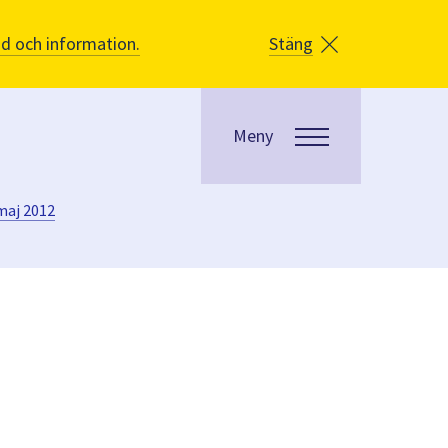
åd och information.
Stäng
Meny
maj 2012