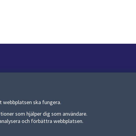
Om webbplatsen
Om webbplatsen
Allmänna handlingar och diarium
tt webbplatsen ska fungera.
Behandling av personuppgifter
funktioner som hjälper dig som användare.
an analysera och förbättra webbplatsen.
Kakor