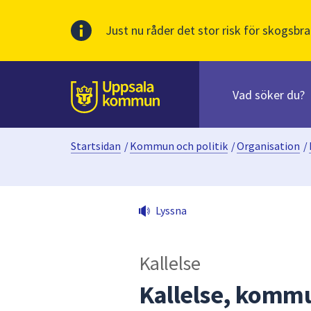
Just nu råder det stor risk för skogsbra
Sök
efter
huvudinnehåll
innehåll
Till sidans
på
webbplatsen.
Startsidan
/
Kommun och politik
/
Organisation
/
När
du
börjar
skriva
Lyssna
i
sökfältet
kommer
Kallelse
sökförslag
att
Kallelse, kommu
presenteras