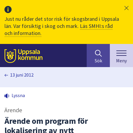
Just nu råder det stor risk för skogsbrand i Uppsala
län. Var försiktig i skog och mark.
Läs SMHI:s råd
och information.
Sök
huvudinnehåll
efter
Till sidans
Sök
Meny
innehåll
på
13 juni 2012
webbplatsen.
När
du
Lyssna
börjar
skriva
Ärende
i
sökfältet
Ärende om program för
kommer
lokalisering av nytt
sökförslag