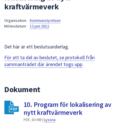
kraftvärmeverk
att
presenteras
under
Organisation:
Kommunstyrelsen
Mötesdatum:
13 juni 2012
fältet.
Använd
piltangenterna
Det här är ett beslutsunderlag.
för
att
För att ta del av beslutet, se protokoll från
navigera
sammanträdet där ärendet togs upp.
mellan
sökförslagen
och
Dokument
enter
för
att
10. Program för lokalisering av
välja
nytt kraftvärmeverk
något
PDF, 63 MB |
Lyssna
av