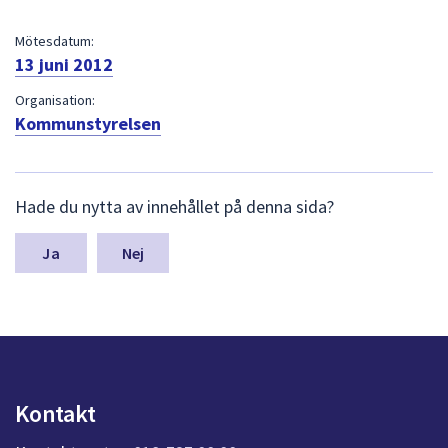
dem.
Mötesdatum:
13 juni 2012
Organisation:
Kommunstyrelsen
L
Hade du nytta av innehållet på denna sida?
ä
m
n
Nej
a
s
y
n
p
u
n
Kontakt
k
t