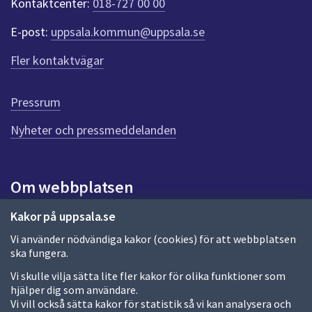
Kontaktcenter:
018-727 00 00
e
r
E-post:
uppsala.kommun@uppsala.se
f
ö
Fler kontaktvägar
r
d
e
Pressrum
n
n
Nyheter och pressmeddelanden
a
s
i
Om webbplatsen
d
a
Om webbplatsen
Kakor på uppsala.se
Vi använder nödvändiga kakor (cookies) för att webbplatsen
Allmänna handlingar och diarium
ska fungera.
Behandling av personuppgifter
Vi skulle vilja sätta lite fler kakor för olika funktioner som
hjälper dig som användare.
Kakor
Vi vill också sätta kakor för statistik så vi kan analysera och