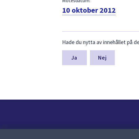
Mötesdatum:
10 oktober 2012
Lämna
Hade du nytta av innehållet på d
synpunkter
för
denna
Nej
sida
Kontakt