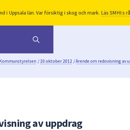
nd i Uppsala län. Var försiktig i skog och mark.
Läs SMHI:s r
Kommunstyrelsen
/
10 oktober 2012
/
Ärende om redovisning av 
visning av uppdrag