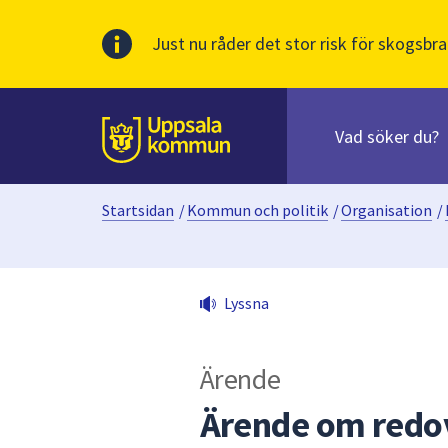
Just nu råder det stor risk för skogsbra
Sök
efter
huvudinnehåll
innehåll
Till sidans
på
webbplatsen.
Startsidan
/
Kommun och politik
/
Organisation
/
När
du
börjar
skriva
Lyssna
i
sökfältet
kommer
Ärende
sökförslag
att
Ärende om redo
presenteras