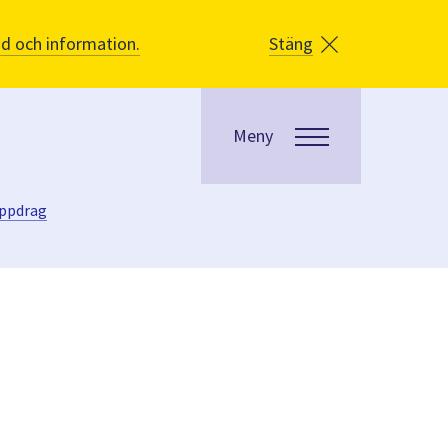
åd och information.
Stäng
Meny
uppdrag