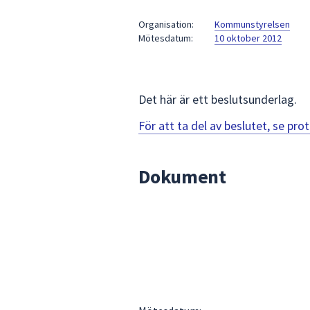
under
fältet.
Organisation:
Kommunstyrelsen
Mötesdatum:
10 oktober 2012
Använd
piltangenterna
för
att
Det här är ett beslutsunderlag.
navigera
mellan
För att ta del av beslutet, se pr
sökförslagen
och
Dokument
enter
för
att
välja
något
av
dem.