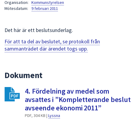
Organisation:
Kommunstyrelsen
att
Mötesdatum:
9 februari 2011
presenteras
under
fältet.
Det här är ett beslutsunderlag.
Använd
För att ta del av beslutet, se protokoll från
piltangenterna
sammanträdet där ärendet togs upp.
för
att
navigera
mellan
Dokument
sökförslagen
och
4. Fördelning av medel som
enter
avsattes i ”Kompletterande beslut
för
avseende ekonomi 2011”
att
välja
PDF, 304 KB |
Lyssna
något
av