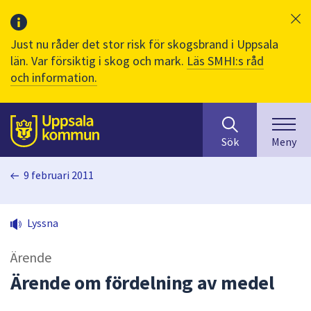
Just nu råder det stor risk för skogsbrand i Uppsala
län. Var försiktig i skog och mark.
Läs SMHI:s råd
och information.
Sök
huvudinnehåll
efter
Till sidans
Sök
Meny
innehåll
på
9 februari 2011
webbplatsen.
När
du
Lyssna
börjar
skriva
Ärende
i
sökfältet
Ärende om fördelning av medel
kommer
sökförslag