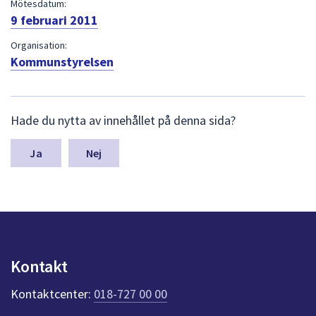
dem.
Mötesdatum:
9 februari 2011
Organisation:
Kommunstyrelsen
L
Hade du nytta av innehållet på denna sida?
ä
m
n
Nej
a
s
y
n
p
u
n
Kontakt
k
t
Kontaktcenter:
018-727 00 00
e