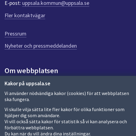
r
E-post:
uppsala.kommun@uppsala.se
f
ö
Fler kontaktvägar
r
d
e
Pressrum
n
n
Nyheter och pressmeddelanden
a
s
i
Om webbplatsen
d
a
Om webbplatsen
Kakor på uppsala.se
Vi använder nödvändiga kakor (cookies) för att webbplatsen
Allmänna handlingar och diarium
ska fungera.
Behandling av personuppgifter
Vi skulle vilja sätta lite fler kakor för olika funktioner som
hjälper dig som användare.
Kakor
Vi vill också sätta kakor för statistik så vi kan analysera och
förbättra webbplatsen.
Språk (other languages)
Du kan när du vill ändra dina inställningar.