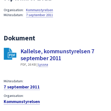
att
Organisation:
Kommunstyrelsen
presenteras
Mötesdatum:
7 september 2011
under
fältet.
Använd
piltangenterna
Dokument
för
att
Kallelse, kommunstyrelsen 7
navigera
september 2011
mellan
sökförslagen
PDF, 26 KB |
Lyssna
och
enter
Mötesdatum:
för
7 september 2011
att
välja
Organisation:
något
Kommunstyrelsen
av