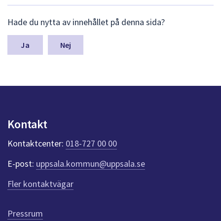
dem.
L
Hade du nytta av innehållet på denna sida?
ä
m
n
Nej
a
s
y
n
p
u
n
Kontakt
k
t
Kontaktcenter:
018-727 00 00
e
r
E-post:
uppsala.kommun@uppsala.se
f
ö
Fler kontaktvägar
r
d
e
Pressrum