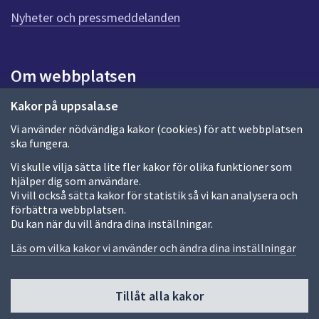
n
n
Nyheter och pressmeddelanden
a
s
i
Om webbplatsen
d
a
Om webbplatsen
Kakor på uppsala.se
Vi använder nödvändiga kakor (cookies) för att webbplatsen
Allmänna handlingar och diarium
ska fungera.
Behandling av personuppgifter
Vi skulle vilja sätta lite fler kakor för olika funktioner som
hjälper dig som användare.
Kakor
Vi vill också sätta kakor för statistik så vi kan analysera och
förbättra webbplatsen.
Språk (other languages)
Du kan när du vill ändra dina inställningar.
Tillgänglighetsredogörelse
Läs om vilka kakor vi använder och ändra dina inställningar
Tillåt alla kakor
Fler sätt att följa oss