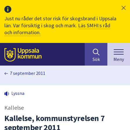
Just nu råder det stor risk för skogsbrand i Uppsala
län. Var försiktig i skog och mark.
Läs SMHI:s råd
och information.
Sök
huvudinnehåll
efter
Till sidans
Sök
Meny
innehåll
på
7 september 2011
webbplatsen.
När
du
Lyssna
börjar
skriva
Kallelse
i
sökfältet
Kallelse, kommunstyrelsen 7
kommer
september 2011
sökförslag