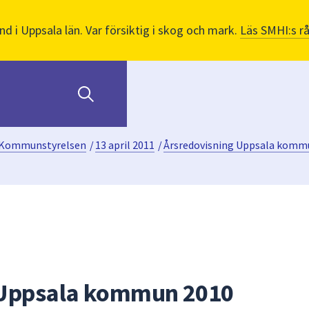
nd i Uppsala län. Var försiktig i skog och mark.
Läs SMHI:s r
Kommunstyrelsen
/
13 april 2011
/
Årsredovisning Uppsala komm
 Uppsala kommun 2010