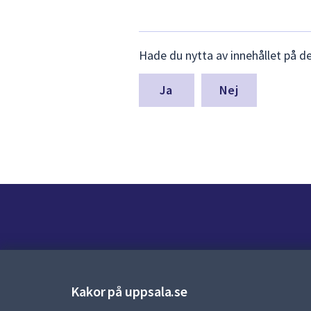
Lämna
Hade du nytta av innehållet på d
synpunkter
för
denna
Nej
sida
Kontakt
Kontaktcenter:
018-727 00 00
Kakor på uppsala.se