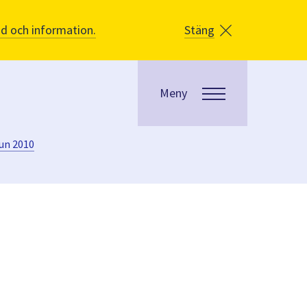
åd och information.
Stäng
Meny
un 2010