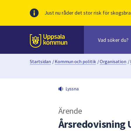
Just nu råder det stor risk för skogsbra
Sök
efter
huvudinnehåll
innehåll
Till sidans
på
webbplatsen.
Startsidan
/
Kommun och politik
/
Organisation
/
När
du
börjar
skriva
Lyssna
i
sökfältet
kommer
Ärende
sökförslag
att
Årsredovisning
presenteras