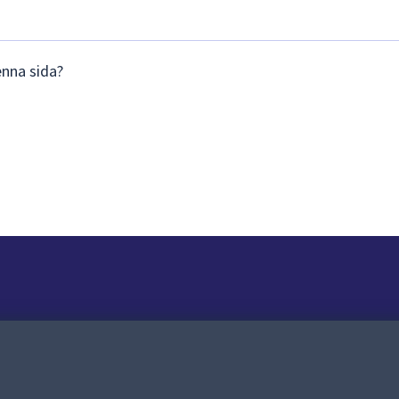
enna sida?
Om webbplatsen
Om webbplatsen