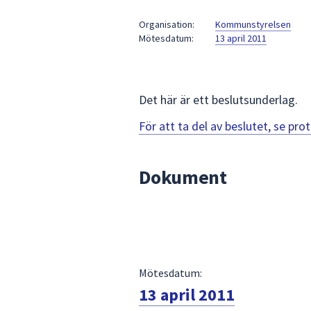
under
fältet.
Organisation:
Kommunstyrelsen
Mötesdatum:
13 april 2011
Använd
piltangenterna
för
att
Det här är ett beslutsunderlag.
navigera
mellan
För att ta del av beslutet, se pr
sökförslagen
och
Dokument
enter
för
att
välja
något
av
Mötesdatum:
dem.
13 april 2011