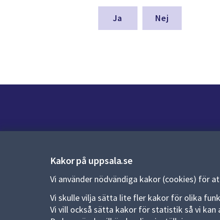
för
denna
Nej
sida
Kontakt
Kontaktcenter:
018-727 00 00
Kakor på uppsala.se
E-post:
uppsala.kommun@uppsala.se
Vi använder nödvändiga kakor (cookies) för a
Fler kontaktvägar
Vi skulle vilja sätta lite fler kakor för olika 
Vi vill också sätta kakor för statistik så vi k