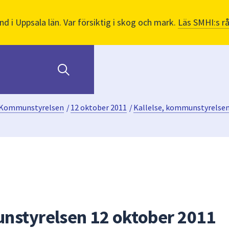
nd i Uppsala län. Var försiktig i skog och mark.
Läs SMHI:s r
Kommunstyrelsen
/
12 oktober 2011
/
Kallelse, kommunstyrelsen
nstyrelsen 12 oktober 2011