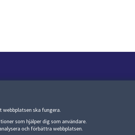
Om webbplatsen
Om webbplatsen
Allmänna handlingar och diarium
tt webbplatsen ska fungera.
Behandling av personuppgifter
funktioner som hjälper dig som användare.
an analysera och förbättra webbplatsen.
Kakor