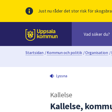
Just nu råder det stor risk för skogsbra
Sök
efter
huvudinnehåll
innehåll
Till sidans
på
webbplatsen.
Startsidan
/
Kommun och politik
/
Organisation
/
När
du
börjar
skriva
Lyssna
i
sökfältet
kommer
Kallelse
sökförslag
att
Kallelse, kommu
presenteras