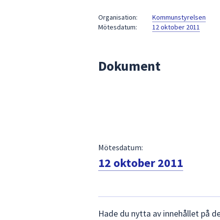
under
fältet.
Organisation:
Kommunstyrelsen
Mötesdatum:
12 oktober 2011
Använd
piltangenterna
för
Dokument
att
navigera
mellan
sökförslagen
och
enter
för
att
Mötesdatum:
välja
12 oktober 2011
något
av
dem.
Lämna
Hade du nytta av innehållet på d
synpunkter