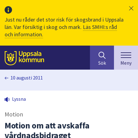
Just nu råder det stor risk för skogsbrand i Uppsala
län. Var försiktig i skog och mark.
Läs SMHI:s råd
och information.
Sök
huvudinnehåll
efter
Till sidans
Sök
Meny
innehåll
på
10 augusti 2011
webbplatsen.
När
du
Lyssna
börjar
skriva
Motion
i
sökfältet
Motion om att avskaffa
kommer
vårdnadsbidraget
sökförslag