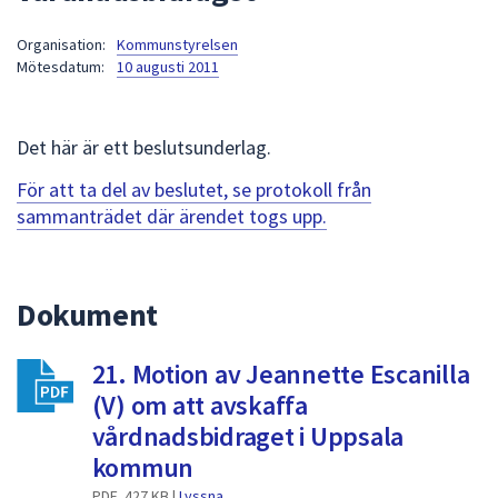
att
Organisation:
Kommunstyrelsen
presenteras
Mötesdatum:
10 augusti 2011
under
fältet.
Använd
Det här är ett beslutsunderlag.
piltangenterna
för
För att ta del av beslutet, se protokoll från
att
sammanträdet där ärendet togs upp.
navigera
mellan
sökförslagen
Dokument
och
enter
21. Motion av Jeannette Escanilla
för
att
(V) om att avskaffa
välja
vårdnadsbidraget i Uppsala
något
kommun
av
PDF, 427 KB |
Lyssna