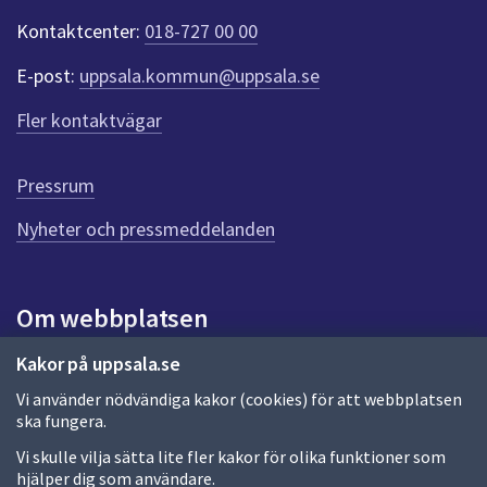
t
Kontaktcenter:
018-727 00 00
e
r
E-post:
uppsala.kommun@uppsala.se
f
ö
Fler kontaktvägar
r
d
e
Pressrum
n
n
Nyheter och pressmeddelanden
a
s
i
Om webbplatsen
d
a
Om webbplatsen
Kakor på uppsala.se
Vi använder nödvändiga kakor (cookies) för att webbplatsen
Allmänna handlingar och diarium
ska fungera.
Behandling av personuppgifter
Vi skulle vilja sätta lite fler kakor för olika funktioner som
hjälper dig som användare.