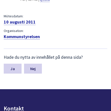
dem.
Mötesdatum:
10 augusti 2011
Organisation:
Kommunstyrelsen
L
Hade du nytta av innehållet på denna sida?
ä
m
n
Nej
a
s
y
n
p
u
n
Kontakt
k