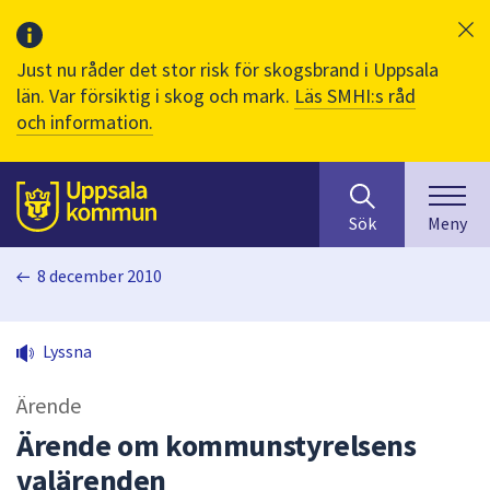
Just nu råder det stor risk för skogsbrand i Uppsala
län. Var försiktig i skog och mark.
Läs SMHI:s råd
och information.
Sök
huvudinnehåll
efter
Till sidans
Sök
Meny
innehåll
på
8 december 2010
webbplatsen.
När
du
Lyssna
börjar
skriva
Ärende
i
sökfältet
Ärende om kommunstyrelsens
kommer
valärenden
sökförslag