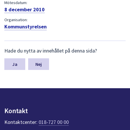
dem.
Mötesdatum:
8 december 2010
Organisation:
Kommunstyrelsen
L
Hade du nytta av innehållet på denna sida?
ä
m
n
Nej
a
s
y
n
p
u
n
Kontakt
k
t
Kontaktcenter:
018-727 00 00
e