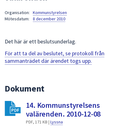
att
Organisation:
Kommunstyrelsen
presenteras
Mötesdatum:
8 december 2010
under
fältet.
Använd
Det här är ett beslutsunderlag.
piltangenterna
för
För att ta del av beslutet, se protokoll från
att
sammanträdet där ärendet togs upp.
navigera
mellan
sökförslagen
Dokument
och
enter
14. Kommunstyrelsens
för
att
valärenden. 2010-12-08
välja
PDF, 171 KB |
Lyssna
något
av