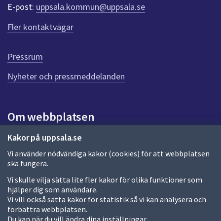
r
E-post:
uppsala.kommun@uppsala.se
f
ö
Fler kontaktvägar
r
d
e
Pressrum
n
n
Nyheter och pressmeddelanden
a
s
i
Om webbplatsen
d
a
Om webbplatsen
Kakor på uppsala.se
Vi använder nödvändiga kakor (cookies) för att webbplatsen
Allmänna handlingar och diarium
ska fungera.
Behandling av personuppgifter
Vi skulle vilja sätta lite fler kakor för olika funktioner som
hjälper dig som användare.
Kakor
Vi vill också sätta kakor för statistik så vi kan analysera och
förbättra webbplatsen.
Språk (other languages)
Du kan när du vill ändra dina inställningar.