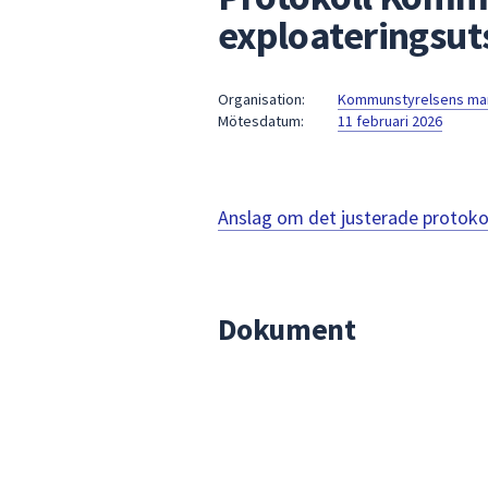
under
exploateringsut
fältet.
Använd
piltangenterna
Organisation:
Kommunstyrelsens mark
för
Mötesdatum:
11 februari 2026
att
navigera
mellan
Anslag om det justerade protoko
sökförslagen
och
enter
för
Dokument
att
välja
något
av
dem.