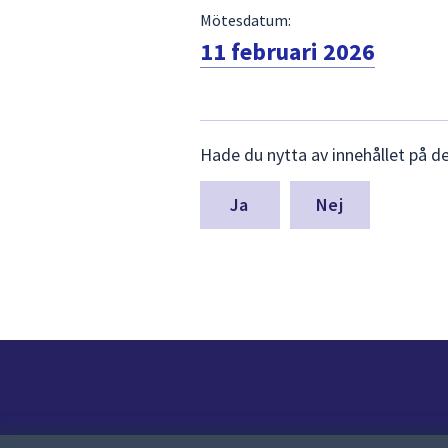
Mötesdatum:
11 februari 2026
Lämna
Hade du nytta av innehållet på d
synpunkter
för
denna
Nej
sida