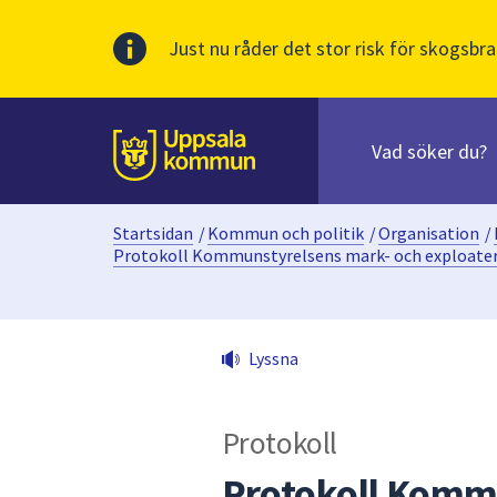
Just nu råder det stor risk för skogsbra
Sök
efter
huvudinnehåll
innehåll
Till sidans
på
webbplatsen.
Startsidan
/
Kommun och politik
/
Organisation
/
När
Protokoll Kommunstyrelsens mark- och exploater
du
börjar
skriva
i
Lyssna
sökfältet
kommer
sökförslag
Protokoll
att
Protokoll Komm
presenteras