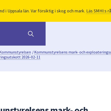
nd i Uppsala län. Var försiktig i skog och mark.
Läs SMHI:s r
Kommunstyrelsen
/
Kommunstyrelsens mark- och exploaterings
ingsutskott 2026-02-11
unstyrelsens mark- och