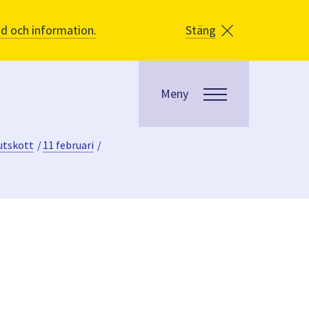
åd och information.
Stäng
Meny
utskott
/
11 februari
/