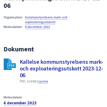
06
att
presenteras
under
Organisation:
Kommunstyrelsens mark- och
exploateringsutskott
fältet.
Mötesdatum:
6 december 2023
Använd
piltangenterna
för
att
Dokument
navigera
mellan
Kallelse kommunstyrelsens mark-
sökförslagen
och exploateringsutskott 2023-12-
och
06
enter
för
PDF, 114 KB |
Lyssna
att
välja
något
Mötesdatum:
6 december 2023
av