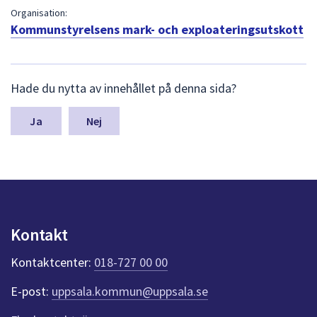
dem.
Organisation:
Kommunstyrelsens mark- och exploateringsutskott
L
Hade du nytta av innehållet på denna sida?
ä
m
n
Nej
a
s
y
n
p
u
n
Kontakt
k
t
Kontaktcenter:
018-727 00 00
e
r
E-post:
uppsala.kommun@uppsala.se
f
ö