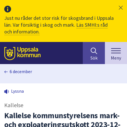
Just nu råder det stor risk för skogsbrand i Uppsala
län. Var försiktig i skog och mark.
Läs SMHI:s råd
och information.
Sök
huvudinnehåll
efter
Till sidans
Sök
Meny
innehåll
på
6 december
webbplatsen.
När
du
Lyssna
börjar
skriva
Kallelse
i
sökfältet
Kallelse kommunstyrelsens mark-
kommer
och exploateringsutskott 2023-12-
sökförslag