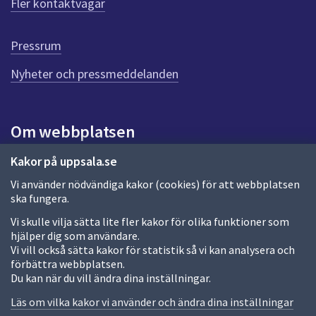
Fler kontaktvägar
r
d
e
Pressrum
n
n
Nyheter och pressmeddelanden
a
s
i
Om webbplatsen
d
a
Om webbplatsen
Kakor på uppsala.se
Vi använder nödvändiga kakor (cookies) för att webbplatsen
Allmänna handlingar och diarium
ska fungera.
Behandling av personuppgifter
Vi skulle vilja sätta lite fler kakor för olika funktioner som
hjälper dig som användare.
Kakor
Vi vill också sätta kakor för statistik så vi kan analysera och
förbättra webbplatsen.
Språk (other languages)
Du kan när du vill ändra dina inställningar.
Tillgänglighetsredogörelse
Läs om vilka kakor vi använder och ändra dina inställningar