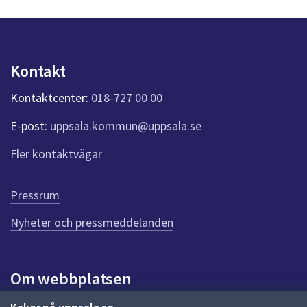
dem.
y
n
p
u
Kontakt
n
k
Kontaktcenter:
018-727 00 00
t
e
E-post:
uppsala.kommun@uppsala.se
r
f
Fler kontaktvägar
ö
r
d
Pressrum
e
n
Nyheter och pressmeddelanden
n
a
s
i
Om webbplatsen
d
a
Om webbplatsen