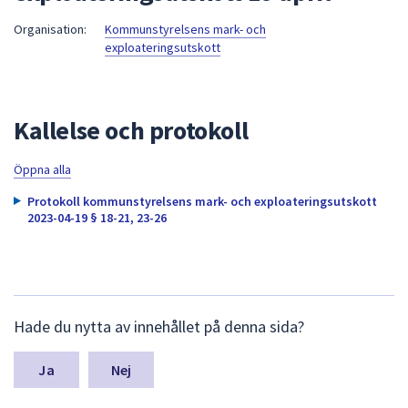
att
Organisation:
Kommunstyrelsens mark- och
presenteras
exploateringsutskott
under
fältet.
Använd
Kallelse och protokoll
piltangenterna
för
Öppna alla
att
navigera
Protokoll kommunstyrelsens mark- och exploateringsutskott
mellan
2023-04-19 § 18-21, 23-26
sökförslagen
och
enter
för
L
att
Hade du nytta av innehållet på denna sida?
ä
välja
m
n
något
Nej
a
av
s