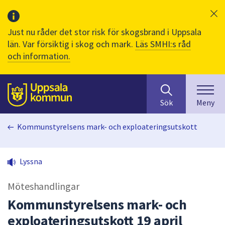
Just nu råder det stor risk för skogsbrand i Uppsala
län. Var försiktig i skog och mark.
Läs SMHI:s råd
och information.
Sök
huvudinnehåll
efter
Till sidans
Sök
Meny
innehåll
på
Kommunstyrelsens mark- och exploateringsutskott
webbplatsen.
När
du
Lyssna
börjar
skriva
Möteshandlingar
i
sökfältet
Kommunstyrelsens mark- och
kommer
exploateringsutskott 19 april
sökförslag