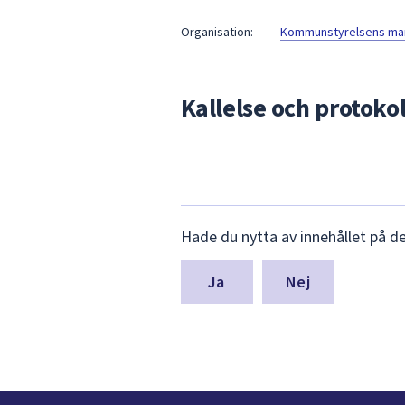
under
fältet.
Organisation:
Kommunstyrelsens mark
Använd
piltangenterna
för
Kallelse och protokol
att
navigera
mellan
sökförslagen
och
Lämna
enter
Hade du nytta av innehållet på d
synpunkter
för
för
att
denna
Nej
välja
sida
något
av
dem.