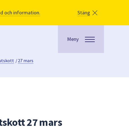
åd och information.
Stäng
Meny
utskott
/
27 mars
skott 27 mars