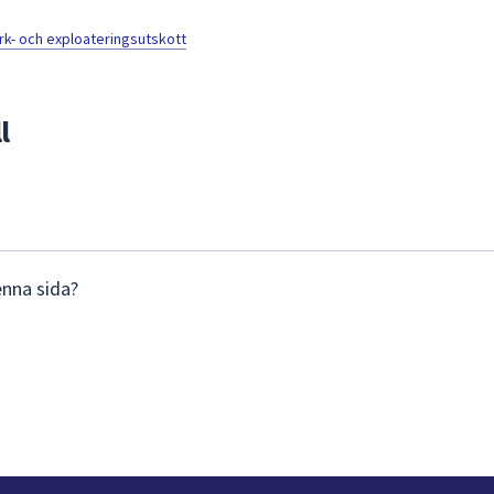
- och exploateringsutskott
l
enna sida?