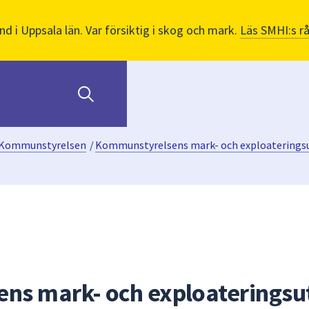
nd i Uppsala län. Var försiktig i skog och mark.
Läs SMHI:s r
Kommunstyrelsen
/
Kommunstyrelsens mark- och exploaterings
ns mark- och exploateringsut