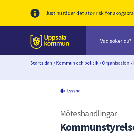
Just nu råder det stor risk för skogsbra
Sök
efter
huvudinnehåll
innehåll
Till sidans
på
webbplatsen.
Startsidan
/
Kommun och politik
/
Organisation
/
När
du
börjar
skriva
Lyssna
i
sökfältet
kommer
Möteshandlingar
sökförslag
att
Kommunstyrelse
presenteras