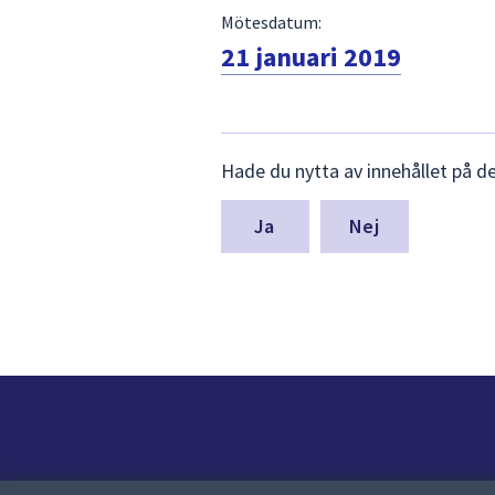
Mötesdatum:
21 januari 2019
Lämna
Hade du nytta av innehållet på d
synpunkter
för
denna
Nej
sida