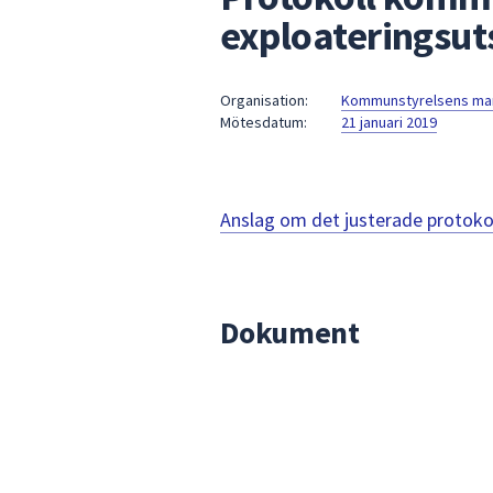
under
exploateringsut
fältet.
Använd
piltangenterna
Organisation:
Kommunstyrelsens mark
för
Mötesdatum:
21 januari 2019
att
navigera
mellan
Anslag om det justerade protoko
sökförslagen
och
enter
för
Dokument
att
välja
något
av
dem.