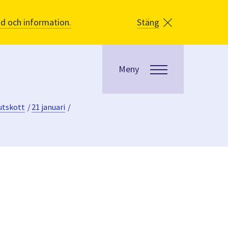
åd och information.
Stäng
Meny
utskott
/
21 januari
/