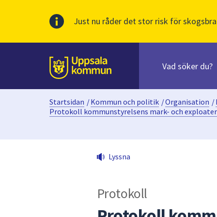
Just nu råder det stor risk för skogsbra
Sök
efter
huvudinnehåll
innehåll
Till sidans
på
webbplatsen.
Startsidan
/
Kommun och politik
/
Organisation
/
När
Protokoll kommunstyrelsens mark- och exploater
du
börjar
skriva
i
Lyssna
sökfältet
kommer
sökförslag
Protokoll
att
Protokoll komm
presenteras