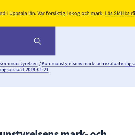
nd i Uppsala län. Var försiktig i skog och mark.
Läs SMHI:s r
Kommunstyrelsen
/
Kommunstyrelsens mark- och exploaterings
ingsutskott 2019-01-21
unstyrelsens mark- och