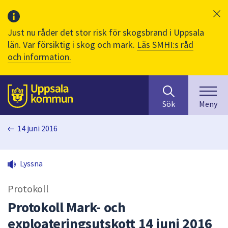
Just nu råder det stor risk för skogsbrand i Uppsala
län. Var försiktig i skog och mark.
Läs SMHI:s råd
och information.
Sök
huvudinnehåll
efter
Till sidans
Sök
Meny
innehåll
på
14 juni 2016
webbplatsen.
När
du
Lyssna
börjar
skriva
Protokoll
i
sökfältet
Protokoll Mark- och
kommer
exploateringsutskott 14 juni 2016
sökförslag