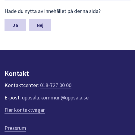
dem.
L
Hade du nytta av innehållet på denna sida?
ä
m
n
Nej
a
s
y
n
p
u
n
Kontakt
k
t
Kontaktcenter:
018-727 00 00
e
r
E-post:
uppsala.kommun@uppsala.se
f
ö
Fler kontaktvägar
r
d
e
Pressrum
n