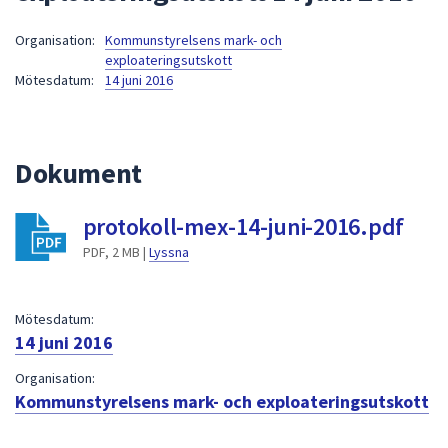
att
Organisation:
Kommunstyrelsens mark- och
presenteras
exploateringsutskott
under
Mötesdatum:
14 juni 2016
fältet.
Använd
piltangenterna
Dokument
för
att
navigera
protokoll-mex-14-juni-2016.pdf
mellan
PDF, 2 MB |
Lyssna
sökförslagen
och
enter
Mötesdatum:
för
14 juni 2016
att
Organisation:
välja
Kommunstyrelsens mark- och exploateringsutskott
något
av