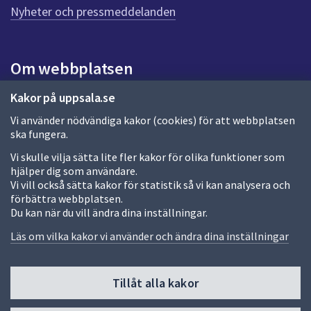
n
Nyheter och pressmeddelanden
a
s
i
Om webbplatsen
d
a
Om webbplatsen
Kakor på uppsala.se
Vi använder nödvändiga kakor (cookies) för att webbplatsen
Allmänna handlingar och diarium
ska fungera.
Behandling av personuppgifter
Vi skulle vilja sätta lite fler kakor för olika funktioner som
hjälper dig som användare.
Kakor
Vi vill också sätta kakor för statistik så vi kan analysera och
förbättra webbplatsen.
Språk (other languages)
Du kan när du vill ändra dina inställningar.
Tillgänglighetsredogörelse
Läs om vilka kakor vi använder och ändra dina inställningar
Tillåt alla kakor
Fler sätt att följa oss