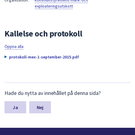
Organisation:
Kommunstyrelsens mark- och
exploateringsutskott
att
presenteras
under
fältet.
Kallelse och protokoll
Använd
piltangenterna
Öppna alla
för
att
protokoll-mex-1-september-2015.pdf
navigera
mellan
sökförslagen
och
L
Hade du nytta av innehållet på denna sida?
enter
ä
för
m
n
Nej
att
a
välja
s
något
y
av
n