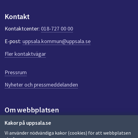
dem.
p
u
Kontakt
n
k
Kontaktcenter:
018-727 00 00
t
e
E-post:
uppsala.kommun@uppsala.se
r
f
Fler kontaktvägar
ö
r
d
Pressrum
e
n
Nyheter och pressmeddelanden
n
a
s
i
Om webbplatsen
d
a
Om webbplatsen
Kakor på uppsala.se
Vi använder nödvändiga kakor (cookies) för att webbplatsen
Allmänna handlingar och diarium