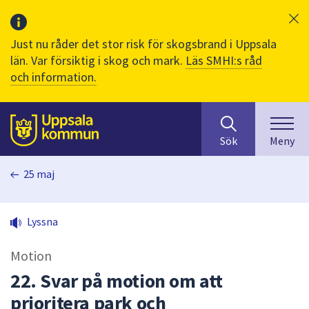
Just nu råder det stor risk för skogsbrand i Uppsala
län. Var försiktig i skog och mark.
Läs SMHI:s råd
och information.
Sök
huvudinnehåll
efter
Till sidans
Sök
Meny
innehåll
på
25 maj
webbplatsen.
När
du
Lyssna
börjar
skriva
Motion
i
sökfältet
22. Svar på motion om att
kommer
prioritera park och
sökförslag