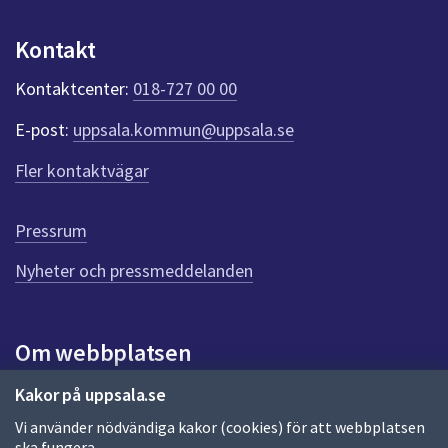
u
n
Kontakt
k
t
Kontaktcenter:
018-727 00 00
e
r
E-post:
uppsala.kommun@uppsala.se
f
ö
Fler kontaktvägar
r
d
e
Pressrum
n
n
Nyheter och pressmeddelanden
a
s
i
Om webbplatsen
d
a
Om webbplatsen
Kakor på uppsala.se
Vi använder nödvändiga kakor (cookies) för att webbplatsen
Allmänna handlingar och diarium
ska fungera.