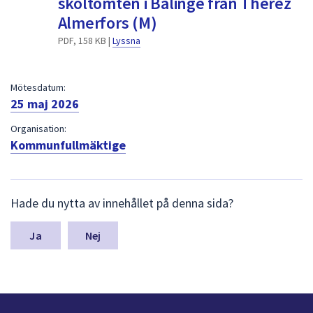
skoltomten i Bälinge från Therez
dem.
Almerfors (M)
PDF, 158 KB |
Lyssna
Mötesdatum:
25 maj 2026
Organisation:
Kommunfullmäktige
L
Hade du nytta av innehållet på denna sida?
ä
m
n
Nej
a
s
y
n
p