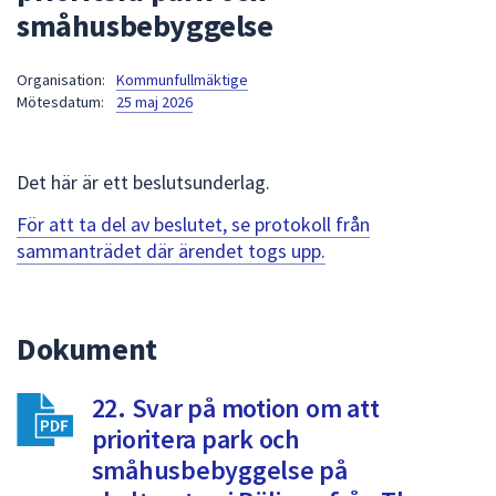
småhusbebyggelse
att
presenteras
under
Organisation:
Kommunfullmäktige
Mötesdatum:
25 maj 2026
fältet.
Använd
piltangenterna
Det här är ett beslutsunderlag.
för
att
För att ta del av beslutet, se protokoll från
navigera
sammanträdet där ärendet togs upp.
mellan
sökförslagen
och
Dokument
enter
för
att
22. Svar på motion om att
välja
prioritera park och
något
småhusbebyggelse på
av