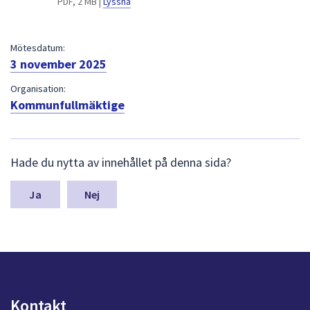
PDF, 2 MB |
Lyssna
dem.
Mötesdatum:
3 november 2025
Organisation:
Kommunfullmäktige
L
Hade du nytta av innehållet på denna sida?
ä
m
n
Nej
a
s
y
n
p
u
n
Kontakt