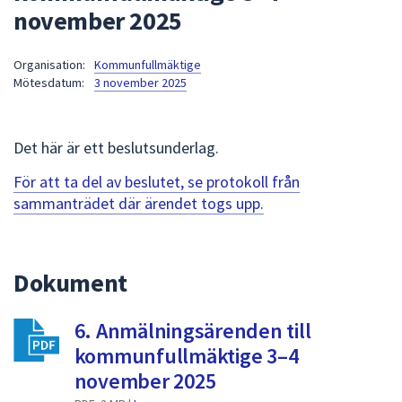
november 2025
att
presenteras
under
Organisation:
Kommunfullmäktige
Mötesdatum:
3 november 2025
fältet.
Använd
piltangenterna
Det här är ett beslutsunderlag.
för
att
För att ta del av beslutet, se protokoll från
navigera
sammanträdet där ärendet togs upp.
mellan
sökförslagen
och
Dokument
enter
för
att
6. Anmälningsärenden till
välja
kommunfullmäktige 3–4
något
november 2025
av