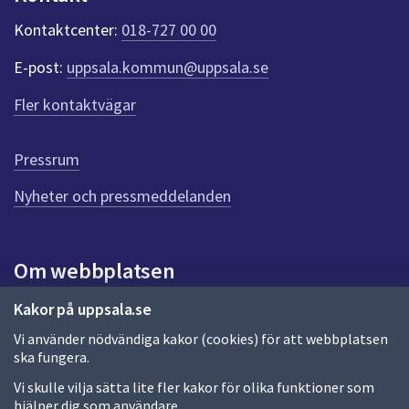
k
t
Kontaktcenter:
018-727 00 00
e
r
E-post:
uppsala.kommun@uppsala.se
f
ö
Fler kontaktvägar
r
d
e
Pressrum
n
n
Nyheter och pressmeddelanden
a
s
i
Om webbplatsen
d
a
Om webbplatsen
Kakor på uppsala.se
Vi använder nödvändiga kakor (cookies) för att webbplatsen
Allmänna handlingar och diarium
ska fungera.
Behandling av personuppgifter
Vi skulle vilja sätta lite fler kakor för olika funktioner som
hjälper dig som användare.