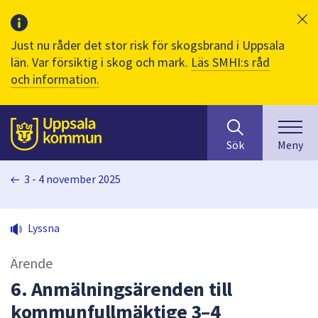
Just nu råder det stor risk för skogsbrand i Uppsala
län. Var försiktig i skog och mark.
Läs SMHI:s råd
och information.
Sök
huvudinnehåll
efter
Till sidans
Sök
Meny
innehåll
på
3 - 4 november 2025
webbplatsen.
När
du
Lyssna
börjar
skriva
Ärende
i
sökfältet
6. Anmälningsärenden till
kommer
kommunfullmäktige 3–4
sökförslag