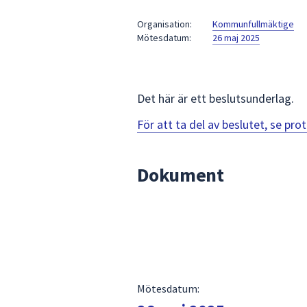
under
fältet.
Organisation:
Kommunfullmäktige
Mötesdatum:
26 maj 2025
Använd
piltangenterna
för
att
Det här är ett beslutsunderlag.
navigera
mellan
För att ta del av beslutet, se pr
sökförslagen
och
Dokument
enter
för
att
välja
något
av
dem.
Mötesdatum: