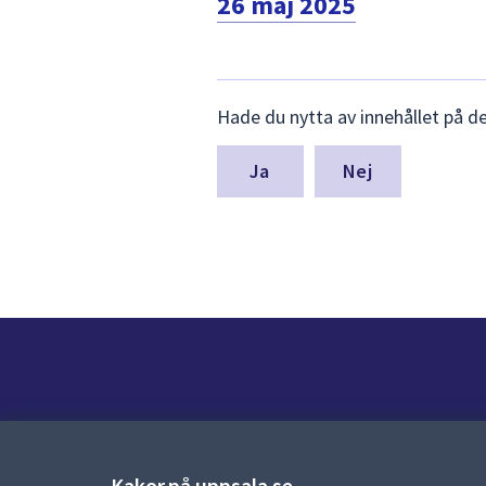
26 maj 2025
Lämna
Hade du nytta av innehållet på d
synpunkter
för
denna
Nej
sida
Kontakt
Kontaktcenter:
018-727 00 00
Kakor på uppsala.se