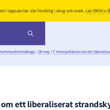
nd i Uppsala län. Var försiktig i skog och mark.
Läs SMHI:s r
Kommunfullmäktige
/
26 maj
/
7. Interpellation om ett liberalis
n om ett liberaliserat strands