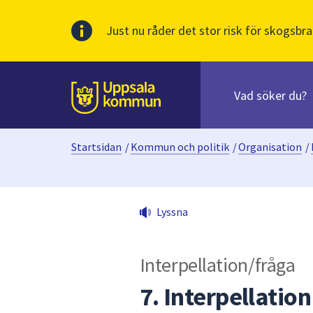
Just nu råder det stor risk för skogsbra
Sök
efter
huvudinnehåll
innehåll
Till sidans
på
webbplatsen.
Startsidan
/
Kommun och politik
/
Organisation
/
När
du
börjar
skriva
Lyssna
i
sökfältet
kommer
Interpellation/fråga
sökförslag
att
7. Interpellatio
presenteras