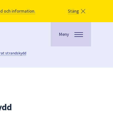
åd och information.
Stäng
Meny
erat strandskydd
kydd