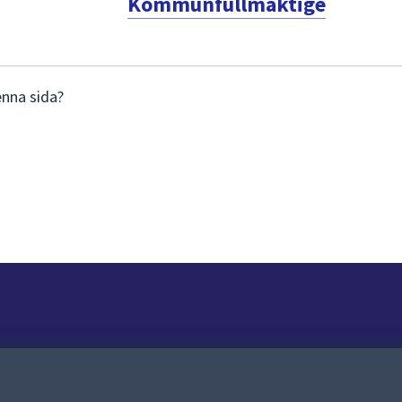
Kommunfullmäktige
enna sida?
Om webbplatsen
Om webbplatsen