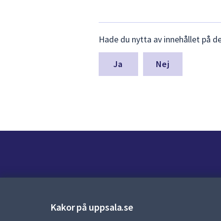
Lämna
Hade du nytta av innehållet på d
synpunkter
för
denna
Nej
sida
Kontakt
Kontaktcenter:
018-727 00 00
Kakor på uppsala.se