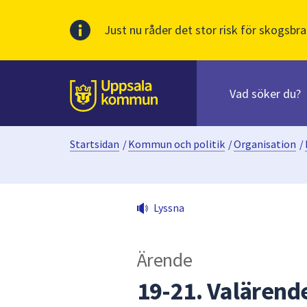
Just nu råder det stor risk för skogsbra
Sök
efter
huvudinnehåll
innehåll
Till sidans
på
webbplatsen.
Startsidan
/
Kommun och politik
/
Organisation
/
När
du
börjar
skriva
Lyssna
i
sökfältet
kommer
Ärende
sökförslag
att
19-21. Valärend
presenteras