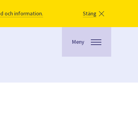
åd och information.
Stäng
Meny