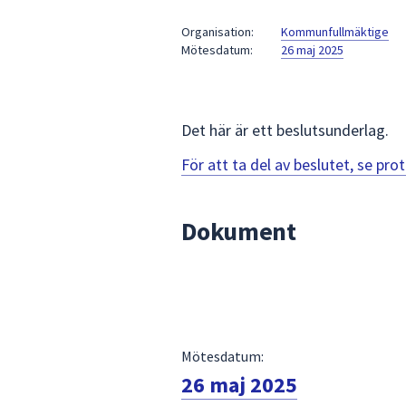
under
fältet.
Organisation:
Kommunfullmäktige
Mötesdatum:
26 maj 2025
Använd
piltangenterna
för
att
Det här är ett beslutsunderlag.
navigera
mellan
För att ta del av beslutet, se pr
sökförslagen
och
Dokument
enter
för
att
välja
något
av
Mötesdatum:
dem.
26 maj 2025