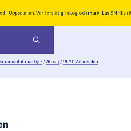
nd i Uppsala län. Var försiktig i skog och mark.
Läs SMHI:s r
Kommunfullmäktige
/
26 maj
/
19-21. Valärenden
en