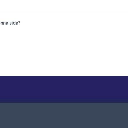
enna sida?
Om webbplatsen
Om webbplatsen