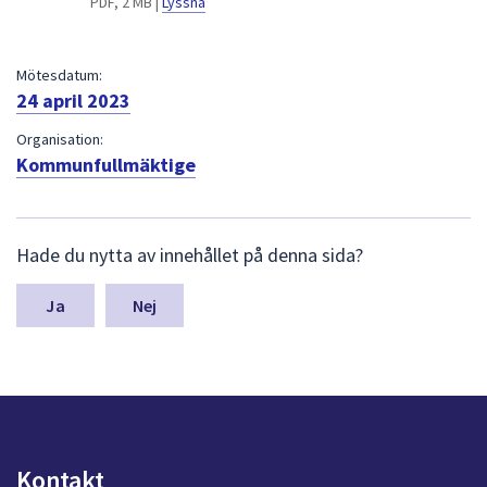
PDF, 2 MB |
Lyssna
dem.
Mötesdatum:
24 april 2023
Organisation:
Kommunfullmäktige
L
Hade du nytta av innehållet på denna sida?
ä
m
n
Nej
a
s
y
n
p
u
n
Kontakt