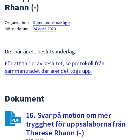
Rhann (-)
att
presenteras
under
Organisation:
Kommunfullmäktige
Mötesdatum:
24 april 2023
fältet.
Använd
piltangenterna
Det här är ett beslutsunderlag.
för
att
För att ta del av beslutet, se protokoll från
navigera
sammanträdet där ärendet togs upp.
mellan
sökförslagen
och
Dokument
enter
för
att
16. Svar på motion om mer
välja
trygghet för uppsalaborna från
något
Therese Rhann (-)
av