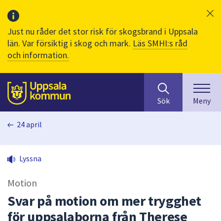
Just nu råder det stor risk för skogsbrand i Uppsala
län. Var försiktig i skog och mark.
Läs SMHI:s råd
och information.
Sök
huvudinnehåll
efter
Till sidans
Sök
Meny
innehåll
på
24 april
webbplatsen.
När
du
Lyssna
börjar
skriva
Motion
i
sökfältet
Svar på motion om mer trygghet
kommer
för uppsalaborna från Therese
sökförslag