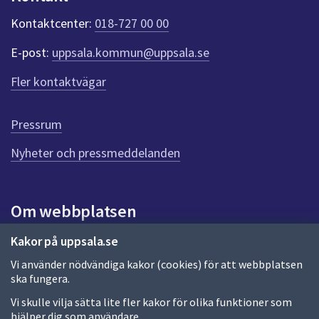
k
t
Kontaktcenter:
018-727 00 00
e
r
E-post:
uppsala.kommun@uppsala.se
f
ö
Fler kontaktvägar
r
d
e
Pressrum
n
n
Nyheter och pressmeddelanden
a
s
i
Om webbplatsen
d
a
Om webbplatsen
Kakor på uppsala.se
Vi använder nödvändiga kakor (cookies) för att webbplatsen
Allmänna handlingar och diarium
ska fungera.
Behandling av personuppgifter
Vi skulle vilja sätta lite fler kakor för olika funktioner som
hjälper dig som användare.