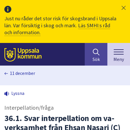
Just nu råder det stor risk för skogsbrand i Uppsala
län. Var försiktig i skog och mark.
Läs SMHI:s råd
och information.
Sök
huvudinnehåll
efter
Till sidans
Sök
Meny
innehåll
på
11 december
webbplatsen.
När
du
Lyssna
börjar
skriva
Interpellation/fråga
i
sökfältet
36.1. Svar interpellation om va-
kommer
verksamhet från Ehsan Nasari (C)
sökförslag