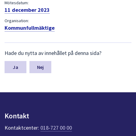
dem.
Mötesdatum:
11 december 2023
Organisation:
Kommunfullmäktige
L
Hade du nytta av innehållet på denna sida?
ä
m
n
Nej
a
s
y
n
p
u
n
Kontakt
k
t
Kontaktcenter:
018-727 00 00
e