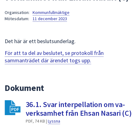
att
Organisation:
Kommunfullmäktige
presenteras
Mötesdatum:
11 december 2023
under
fältet.
Använd
Det här är ett beslutsunderlag.
piltangenterna
för
För att ta del av beslutet, se protokoll från
att
sammanträdet där ärendet togs upp.
navigera
mellan
sökförslagen
Dokument
och
enter
36.1. Svar interpellation om va-
för
att
verksamhet från Ehsan Nasari (C)
välja
PDF, 74 KB |
Lyssna
något
av