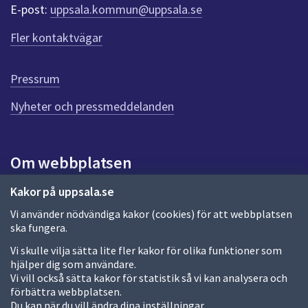
r
E-post:
uppsala.kommun@uppsala.se
f
ö
Fler kontaktvägar
r
d
e
Pressrum
n
n
Nyheter och pressmeddelanden
a
s
i
Om webbplatsen
d
a
Om webbplatsen
Kakor på uppsala.se
Vi använder nödvändiga kakor (cookies) för att webbplatsen
Allmänna handlingar och diarium
ska fungera.
Behandling av personuppgifter
Vi skulle vilja sätta lite fler kakor för olika funktioner som
hjälper dig som användare.
Kakor
Vi vill också sätta kakor för statistik så vi kan analysera och
förbättra webbplatsen.
Språk (other languages)
Du kan när du vill ändra dina inställningar.