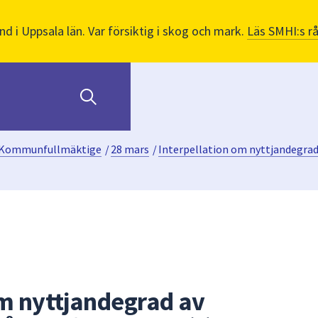
nd i Uppsala län. Var försiktig i skog och mark.
Läs SMHI:s r
Kommunfullmäktige
/
28 mars
/
Interpellation om nyttjandegrad
om nyttjandegrad av