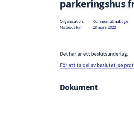
parkeringshus f
under
fältet.
Använd
Organisation:
Kommunfullmäktige
piltangenterna
Mötesdatum:
28 mars 2022
för
att
navigera
mellan
Det här är ett beslutsunderlag.
sökförslagen
För att ta del av beslutet, se pr
och
enter
för
Dokument
att
välja
något
av
dem.