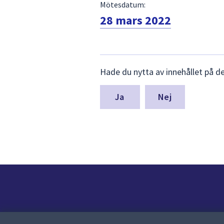
Mötesdatum:
28 mars 2022
Lämna
Hade du nytta av innehållet på d
synpunkter
för
denna
Nej
sida
Kontakt