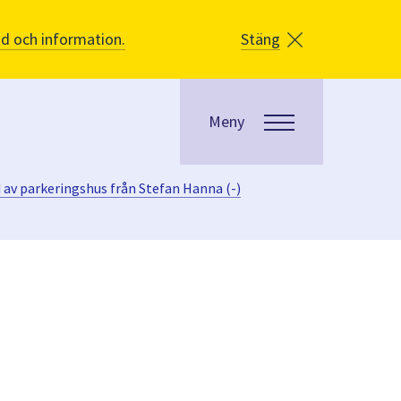
åd och information.
Stäng
Meny
 av parkeringshus från Stefan Hanna (-)