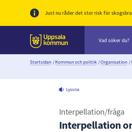
Just nu råder det stor risk för skogsbra
Sök
efter
huvudinnehåll
innehåll
Till sidans
på
webbplatsen.
Startsidan
/
Kommun och politik
/
Organisation
/
När
du
börjar
skriva
Lyssna
i
sökfältet
kommer
Interpellation/fråga
sökförslag
att
Interpellation 
presenteras