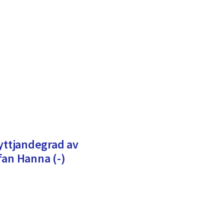
nyttjandegrad av
fan Hanna (-)