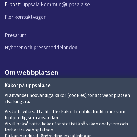
r
E-post:
uppsala.kommun@uppsala.se
f
ö
Fler kontaktvägar
r
d
e
Pressrum
n
n
Nyheter och pressmeddelanden
a
s
i
Om webbplatsen
d
a
Om webbplatsen
Kakor på uppsala.se
Vi använder nödvändiga kakor (cookies) för att webbplatsen
Allmänna handlingar och diarium
ska fungera.
Behandling av personuppgifter
Vi skulle vilja sätta lite fler kakor för olika funktioner som
hjälper dig som användare.
Kakor
Vi vill också sätta kakor för statistik så vi kan analysera och
förbättra webbplatsen.
Språk (other languages)
Du kan när du vill ändra dina inställningar.