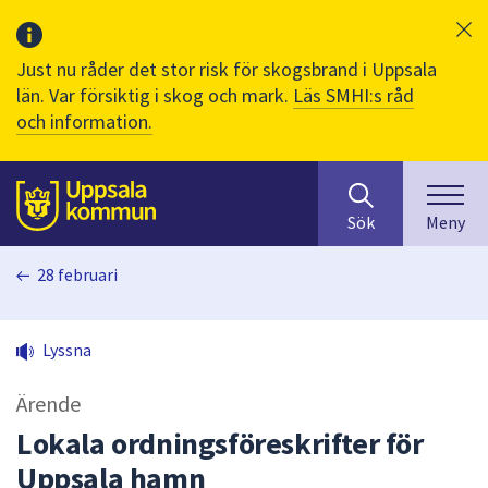
Just nu råder det stor risk för skogsbrand i Uppsala
län. Var försiktig i skog och mark.
Läs SMHI:s råd
och information.
Sök
huvudinnehåll
efter
Till sidans
Sök
Meny
innehåll
på
28 februari
webbplatsen.
När
du
Lyssna
börjar
skriva
Ärende
i
sökfältet
Lokala ordningsföreskrifter för
kommer
Uppsala hamn
sökförslag