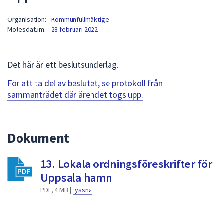
att
Organisation:
Kommunfullmäktige
presenteras
Mötesdatum:
28 februari 2022
under
fältet.
Använd
Det här är ett beslutsunderlag.
piltangenterna
för
För att ta del av beslutet, se protokoll från
att
sammanträdet där ärendet togs upp.
navigera
mellan
sökförslagen
Dokument
och
enter
13. Lokala ordningsföreskrifter för
för
att
Uppsala hamn
välja
PDF, 4 MB |
Lyssna
något
av