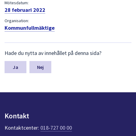
dem.
Mötesdatum:
28 februari 2022
Organisation:
Kommunfullmäktige
L
Hade du nytta av innehållet på denna sida?
ä
m
n
Nej
a
s
y
n
p
u
n
Kontakt
k
t
Kontaktcenter:
018-727 00 00
e