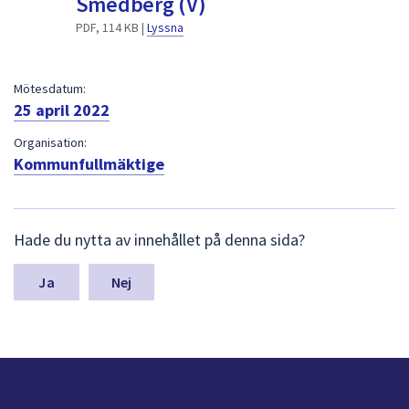
Smedberg (V)
dem.
PDF, 114 KB |
Lyssna
Mötesdatum:
25 april 2022
Organisation:
Kommunfullmäktige
L
Hade du nytta av innehållet på denna sida?
ä
m
n
Nej
a
s
y
n
p
u