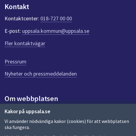
n
Kontakt
k
t
Kontaktcenter:
018-727 00 00
e
r
E-post:
uppsala.kommun@uppsala.se
f
ö
Fler kontaktvägar
r
d
e
Pressrum
n
n
Nyheter och pressmeddelanden
a
s
i
Om webbplatsen
d
a
Om webbplatsen
Kakor på uppsala.se
Vi använder nödvändiga kakor (cookies) för att webbplatsen
Allmänna handlingar och diarium
ska fungera.
Behandling av personuppgifter