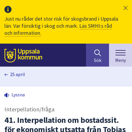
Just nu råder det stor risk för skogsbrand i Uppsala
län. Var försiktig i skog och mark.
Läs SMHI:s råd
och information.
Sök
huvudinnehåll
efter
Till sidans
Sök
Meny
innehåll
på
25 april
webbplatsen.
När
du
Lyssna
börjar
skriva
Interpellation/fråga
i
sökfältet
41. Interpellation om bostadssit.
kommer
för ekonomiskt utsatta från Tobias
sökförslag