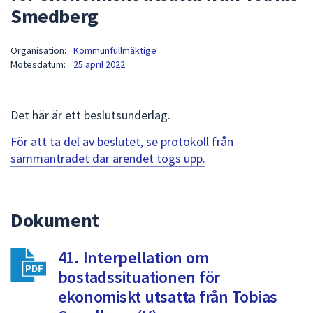
Smedberg
att
presenteras
under
Organisation:
Kommunfullmäktige
Mötesdatum:
25 april 2022
fältet.
Använd
piltangenterna
Det här är ett beslutsunderlag.
för
att
För att ta del av beslutet, se protokoll från
navigera
sammanträdet där ärendet togs upp.
mellan
sökförslagen
och
Dokument
enter
för
att
41. Interpellation om
välja
bostadssituationen för
något
ekonomiskt utsatta från Tobias
av