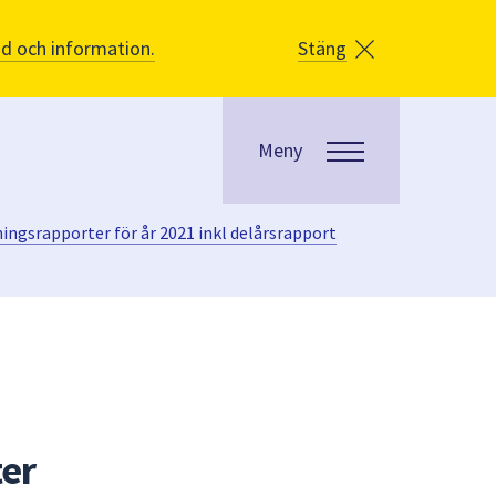
åd och information.
Stäng
Meny
ngsrapporter för år 2021 inkl delårsrapport
er