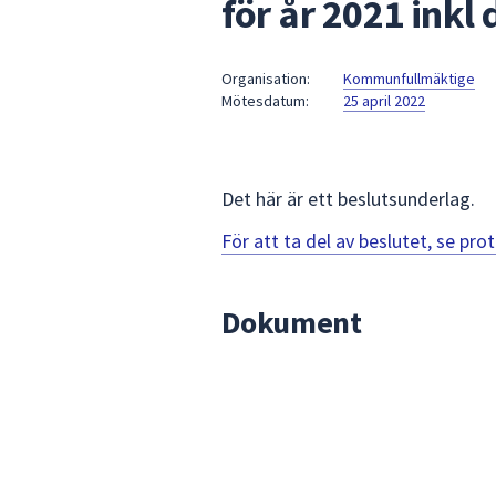
för år 2021 inkl
under
fältet.
Använd
Organisation:
Kommunfullmäktige
piltangenterna
Mötesdatum:
25 april 2022
för
att
navigera
mellan
Det här är ett beslutsunderlag.
sökförslagen
För att ta del av beslutet, se pr
och
enter
för
Dokument
att
välja
något
av
dem.