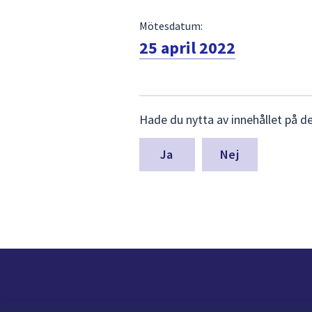
Mötesdatum:
25 april 2022
Lämna
Hade du nytta av innehållet på d
synpunkter
för
denna
Nej
sida