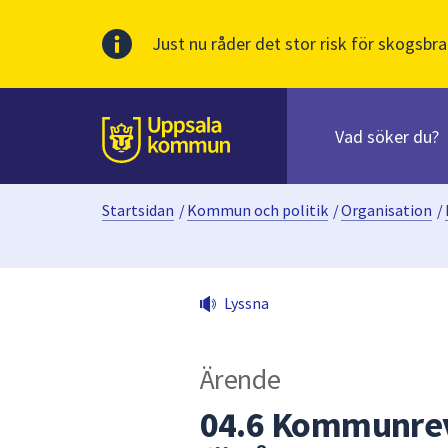
Just nu råder det stor risk för skogsbra
Sök
efter
huvudinnehåll
innehåll
Till sidans
på
webbplatsen.
Startsidan
/
Kommun och politik
/
Organisation
/
När
du
börjar
skriva
Lyssna
i
sökfältet
kommer
Ärende
sökförslag
att
04.6 Kommunrev
presenteras