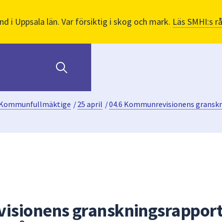
nd i Uppsala län. Var försiktig i skog och mark.
Läs SMHI:s r
Kommunfullmäktige
/
25 april
/
04.6 Kommunrevisionens granskni
isionens granskningsrapport