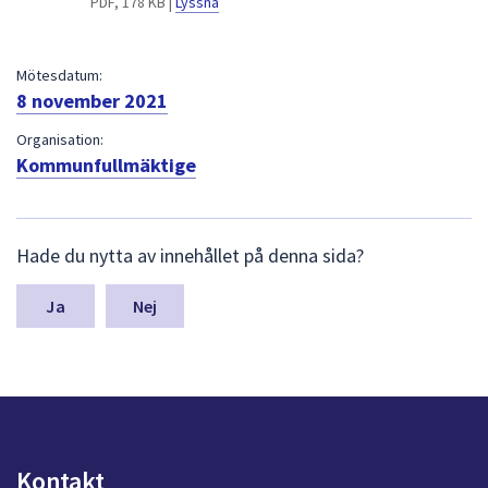
PDF, 178 KB |
Lyssna
dem.
Mötesdatum:
8 november 2021
Organisation:
Kommunfullmäktige
L
Hade du nytta av innehållet på denna sida?
ä
m
n
Nej
a
s
y
n
p
u
n
Kontakt