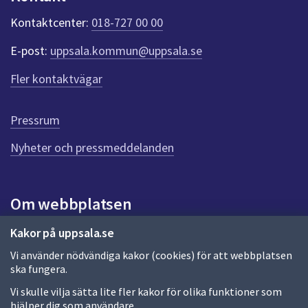
k
t
Kontaktcenter:
018-727 00 00
e
r
E-post:
uppsala.kommun@uppsala.se
f
ö
Fler kontaktvägar
r
d
e
Pressrum
n
n
Nyheter och pressmeddelanden
a
s
i
Om webbplatsen
d
a
Om webbplatsen
Kakor på uppsala.se
Vi använder nödvändiga kakor (cookies) för att webbplatsen
Allmänna handlingar och diarium
ska fungera.
Behandling av personuppgifter
Vi skulle vilja sätta lite fler kakor för olika funktioner som
hjälper dig som användare.