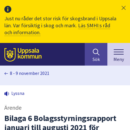
Just nu råder det stor risk för skogsbrand i Uppsala
län. Var försiktig i skog och mark.
Läs SMHI:s råd
och information.
Sök
huvudinnehåll
efter
Till sidans
Sök
Meny
innehåll
på
8 - 9 november 2021
webbplatsen.
När
du
Lyssna
börjar
skriva
Ärende
i
sökfältet
Bilaga 6 Bolagsstyrningsrapport
kommer
januari till augusti 2021 för
sökförslag