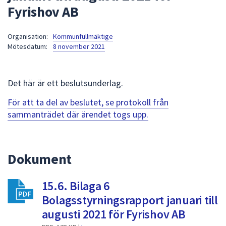
Fyrishov AB
att
presenteras
under
Organisation:
Kommunfullmäktige
Mötesdatum:
8 november 2021
fältet.
Använd
piltangenterna
Det här är ett beslutsunderlag.
för
att
För att ta del av beslutet, se protokoll från
navigera
sammanträdet där ärendet togs upp.
mellan
sökförslagen
och
Dokument
enter
för
att
15.6. Bilaga 6
välja
Bolagsstyrningsrapport januari till
något
augusti 2021 för Fyrishov AB
av