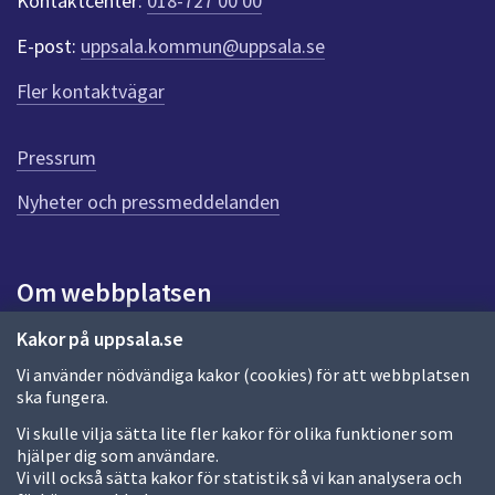
Kontaktcenter:
018-727 00 00
e
r
E-post:
uppsala.kommun@uppsala.se
f
ö
Fler kontaktvägar
r
d
e
Pressrum
n
n
Nyheter och pressmeddelanden
a
s
i
Om webbplatsen
d
a
Om webbplatsen
Kakor på uppsala.se
Vi använder nödvändiga kakor (cookies) för att webbplatsen
Allmänna handlingar och diarium
ska fungera.
Behandling av personuppgifter
Vi skulle vilja sätta lite fler kakor för olika funktioner som
hjälper dig som användare.
Kakor
Vi vill också sätta kakor för statistik så vi kan analysera och