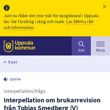
Just nu råder det stor risk för skogsbrand i Uppsala
län. Var försiktig i skog och mark.
Läs SMHI:s råd
och information.
Sök
huvudinnehåll
efter
Till sidans
Sök
Meny
innehåll
på
8 juni
webbplatsen.
När
du
Lyssna
börjar
skriva
Interpellation/fråga
i
sökfältet
Interpellation om brukarrevision
kommer
från Tobias Smedberg (V)
sökförslag