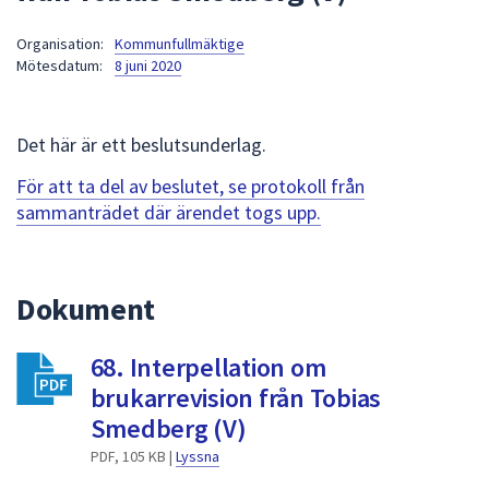
att
Organisation:
Kommunfullmäktige
presenteras
Mötesdatum:
8 juni 2020
under
fältet.
Använd
Det här är ett beslutsunderlag.
piltangenterna
för
För att ta del av beslutet, se protokoll från
att
sammanträdet där ärendet togs upp.
navigera
mellan
sökförslagen
Dokument
och
enter
68. Interpellation om
för
att
brukarrevision från Tobias
välja
Smedberg (V)
något
PDF, 105 KB |
Lyssna
av