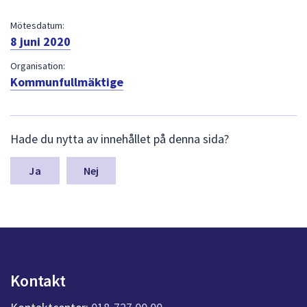
dem.
Mötesdatum:
8 juni 2020
Organisation:
Kommunfullmäktige
L
Hade du nytta av innehållet på denna sida?
ä
m
n
Nej
a
s
y
n
p
u
n
Kontakt
k
t