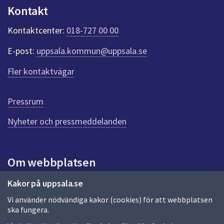
n
Kontakt
k
t
Kontaktcenter:
018-727 00 00
e
r
E-post:
uppsala.kommun@uppsala.se
f
ö
Fler kontaktvägar
r
d
e
Pressrum
n
n
Nyheter och pressmeddelanden
a
s
i
Om webbplatsen
d
a
Om webbplatsen
Kakor på uppsala.se
Vi använder nödvändiga kakor (cookies) för att webbplatsen
Allmänna handlingar och diarium
ska fungera.
Behandling av personuppgifter