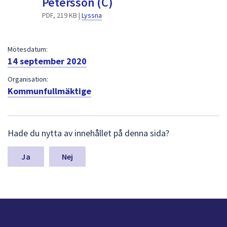
Petersson (C)
dem.
PDF, 219 KB |
Lyssna
Mötesdatum:
14 september 2020
Organisation:
Kommunfullmäktige
L
Hade du nytta av innehållet på denna sida?
ä
m
n
Nej
a
s
y
n
p
u