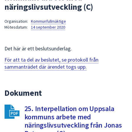
näringslivsutveckling (C)
att
presenteras
under
Organisation:
Kommunfullmäktige
Mötesdatum:
14 september 2020
fältet.
Använd
piltangenterna
Det här är ett beslutsunderlag.
för
att
För att ta del av beslutet, se protokoll från
navigera
sammanträdet där ärendet togs upp.
mellan
sökförslagen
och
Dokument
enter
för
att
25. Interpellation om Uppsala
välja
kommuns arbete med
något
näringslivsutveckling från Jonas
av