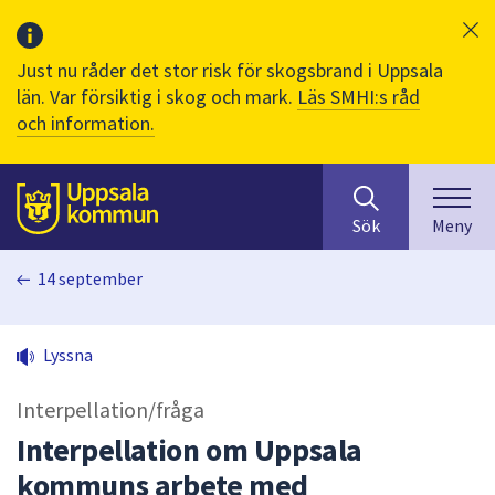
Just nu råder det stor risk för skogsbrand i Uppsala
län. Var försiktig i skog och mark.
Läs SMHI:s råd
och information.
Sök
huvudinnehåll
efter
Till sidans
Sök
Meny
innehåll
på
14 september
webbplatsen.
När
du
Lyssna
börjar
skriva
Interpellation/fråga
i
sökfältet
Interpellation om Uppsala
kommer
kommuns arbete med
sökförslag