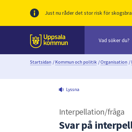
Just nu råder det stor risk för skogsbra
Sök
efter
huvudinnehåll
innehåll
Till sidans
på
webbplatsen.
Startsidan
/
Kommun och politik
/
Organisation
/
När
du
börjar
skriva
Lyssna
i
sökfältet
kommer
Interpellation/fråga
sökförslag
att
Svar på interpe
presenteras