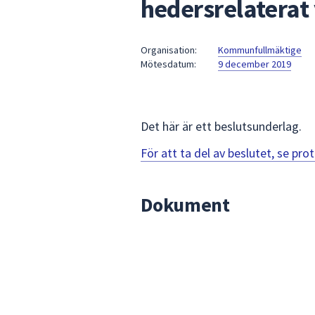
hedersrelaterat 
under
fältet.
Använd
Organisation:
Kommunfullmäktige
piltangenterna
Mötesdatum:
9 december 2019
för
att
navigera
mellan
Det här är ett beslutsunderlag.
sökförslagen
För att ta del av beslutet, se pr
och
enter
för
Dokument
att
välja
något
av
dem.