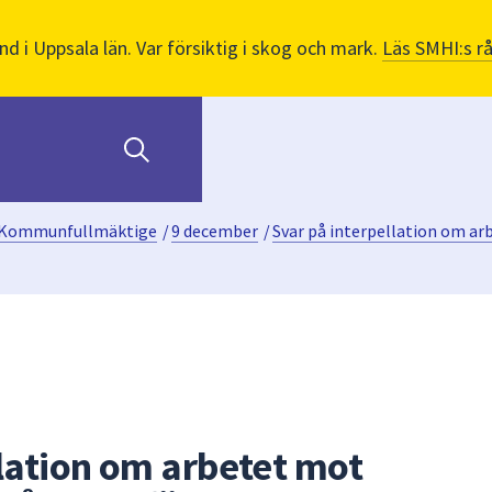
nd i Uppsala län. Var försiktig i skog och mark.
Läs SMHI:s r
Kommunfullmäktige
/
9 december
/
Svar på interpellation om ar
llation om arbetet mot