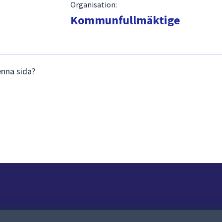
Organisation:
Kommunfullmäktige
enna sida?
Om webbplatsen