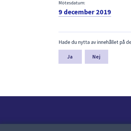
Mötesdatum:
9 december 2019
Lämna
Hade du nytta av innehållet på d
synpunkter
för
denna
Nej
sida
Kontakt