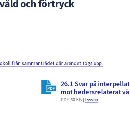
våld och förtryck
otokoll från sammanträdet där ärendet togs upp.
26.1 Svar på interpella
mot hedersrelaterat vå
PDF, 60 KB |
Lyssna