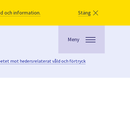
åd och information.
Stäng
Meny
betet mot hedersrelaterat våld och förtryck