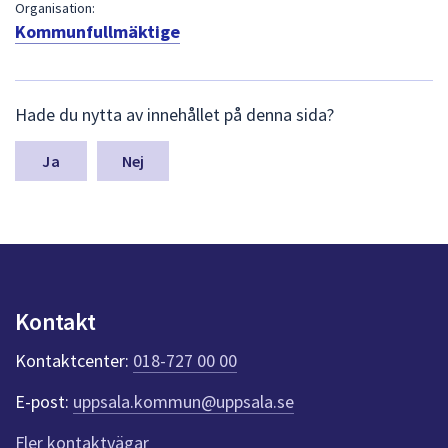
dem.
Organisation:
Kommunfullmäktige
L
Hade du nytta av innehållet på denna sida?
ä
m
n
Nej
a
s
y
n
p
u
n
Kontakt
k
t
Kontaktcenter:
018-727 00 00
e
r
E-post:
uppsala.kommun@uppsala.se
f
ö
Fler kontaktvägar