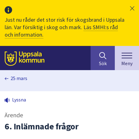
Just nu råder det stor risk för skogsbrand i Uppsala
län. Var försiktig i skog och mark.
Läs SMHI:s råd
och information.
Sök
huvudinnehåll
efter
Till sidans
Sök
Meny
innehåll
på
25 mars
webbplatsen.
När
du
Lyssna
börjar
skriva
Ärende
i
sökfältet
6. Inlämnade frågor
kommer
sökförslag