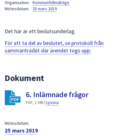
Organisation:
Kommunfullmäktige
att
Mötesdatum:
25 mars 2019
presenteras
under
fältet.
Det här är ett beslutsunderlag.
Använd
För att ta del av beslutet, se protokoll från
piltangenterna
sammanträdet där ärendet togs upp.
för
att
navigera
mellan
Dokument
sökförslagen
och
6. Inlämnade frågor
enter
PDF, 1 MB |
Lyssna
för
att
välja
Mötesdatum:
något
25 mars 2019
av