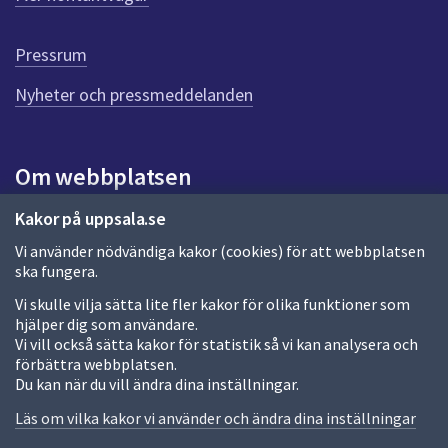
r
d
e
Pressrum
n
n
Nyheter och pressmeddelanden
a
s
i
Om webbplatsen
d
a
Om webbplatsen
Kakor på uppsala.se
Vi använder nödvändiga kakor (cookies) för att webbplatsen
Allmänna handlingar och diarium
ska fungera.
Behandling av personuppgifter
Vi skulle vilja sätta lite fler kakor för olika funktioner som
hjälper dig som användare.
Kakor
Vi vill också sätta kakor för statistik så vi kan analysera och
förbättra webbplatsen.
Språk (other languages)
Du kan när du vill ändra dina inställningar.
Tillgänglighetsredogörelse
Läs om vilka kakor vi använder och ändra dina inställningar