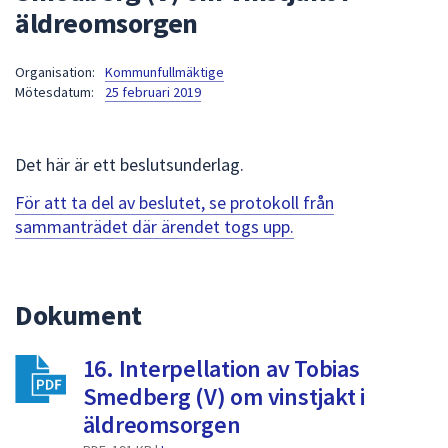
äldreomsorgen
att
presenteras
under
Organisation:
Kommunfullmäktige
Mötesdatum:
25 februari 2019
fältet.
Använd
piltangenterna
Det här är ett beslutsunderlag.
för
att
För att ta del av beslutet, se protokoll från
navigera
sammanträdet där ärendet togs upp.
mellan
sökförslagen
och
Dokument
enter
för
att
16. Interpellation av Tobias
välja
Smedberg (V) om vinstjakt i
något
äldreomsorgen
av