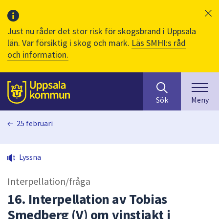
Just nu råder det stor risk för skogsbrand i Uppsala
län. Var försiktig i skog och mark.
Läs SMHI:s råd
och information.
Sök
huvudinnehåll
efter
Till sidans
Sök
Meny
innehåll
på
25 februari
webbplatsen.
När
du
Lyssna
börjar
skriva
Interpellation/fråga
i
sökfältet
16. Interpellation av Tobias
kommer
Smedberg (V) om vinstjakt i
sökförslag