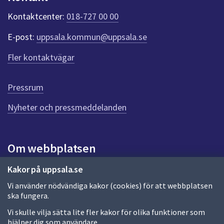
k
t
Kontaktcenter:
018-727 00 00
e
r
E-post:
uppsala.kommun@uppsala.se
f
ö
Fler kontaktvägar
r
d
e
Pressrum
n
n
Nyheter och pressmeddelanden
a
s
i
Om webbplatsen
d
a
Om webbplatsen
Kakor på uppsala.se
Vi använder nödvändiga kakor (cookies) för att webbplatsen
Allmänna handlingar och diarium
ska fungera.
Behandling av personuppgifter
Vi skulle vilja sätta lite fler kakor för olika funktioner som
hjälper dig som användare.