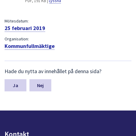
PDF, 191 KB |
Lyssna
dem.
Mötesdatum:
25 februari 2019
Organisation:
Kommunfullmäktige
L
Hade du nytta av innehållet på denna sida?
ä
m
n
Nej
a
s
y
n
p
u
n
Kontakt