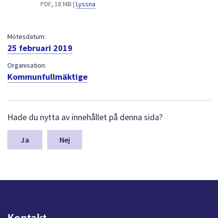
dem.
PDF, 18 MB |
Lyssna
Mötesdatum:
25 februari 2019
Organisation:
Kommunfullmäktige
L
Hade du nytta av innehållet på denna sida?
ä
m
n
Nej
a
s
y
n
p
u
n
Kontakt