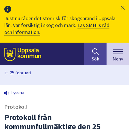
Just nu råder det stor risk för skogsbrand i Uppsala
län. Var försiktig i skog och mark.
Läs SMHI:s råd
och information.
Sök
huvudinnehåll
efter
Till sidans
Sök
Meny
innehåll
på
25 februari
webbplatsen.
När
du
Lyssna
börjar
skriva
Protokoll
i
sökfältet
Protokoll från
kommer
kommunfullmäktige den 25
sökförslag