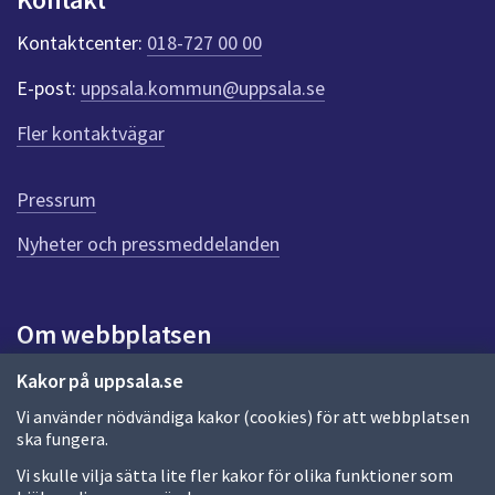
k
t
Kontaktcenter:
018-727 00 00
e
r
E-post:
uppsala.kommun@uppsala.se
f
ö
Fler kontaktvägar
r
d
e
Pressrum
n
n
Nyheter och pressmeddelanden
a
s
i
Om webbplatsen
d
a
Om webbplatsen
Kakor på uppsala.se
Vi använder nödvändiga kakor (cookies) för att webbplatsen
Allmänna handlingar och diarium
ska fungera.
Behandling av personuppgifter
Vi skulle vilja sätta lite fler kakor för olika funktioner som