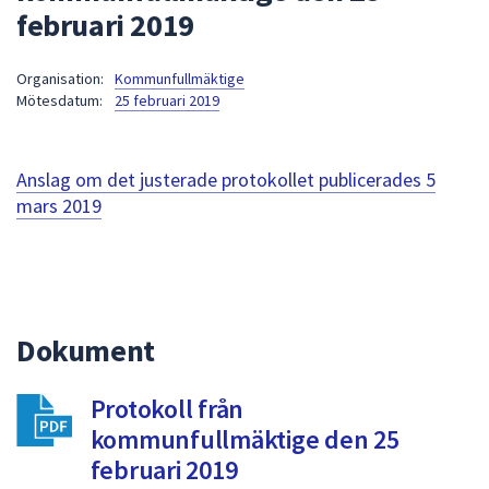
februari 2019
att
presenteras
under
Organisation:
Kommunfullmäktige
Mötesdatum:
25 februari 2019
fältet.
Använd
piltangenterna
Anslag om det justerade protokollet publicerades
5
för
mars 2019
att
navigera
mellan
sökförslagen
och
enter
Dokument
för
att
Protokoll från
välja
kommunfullmäktige den 25
något
februari 2019
av