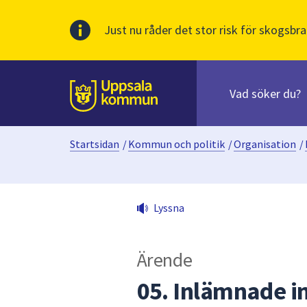
Just nu råder det stor risk för skogsbra
Sök
efter
huvudinnehåll
innehåll
Till sidans
på
webbplatsen.
Startsidan
/
Kommun och politik
/
Organisation
/
När
du
börjar
skriva
Lyssna
i
sökfältet
kommer
Ärende
sökförslag
att
05. Inlämnade i
presenteras