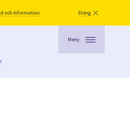
åd och information.
Stäng
Meny
r