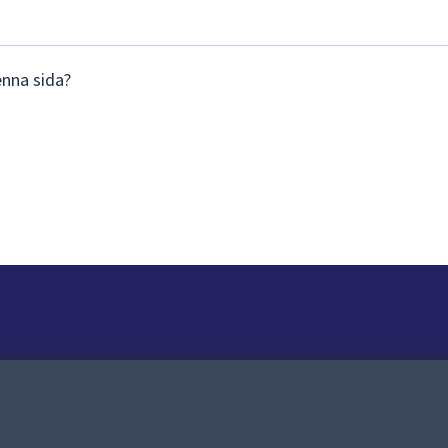
enna sida?
Om webbplatsen
Om webbplatsen