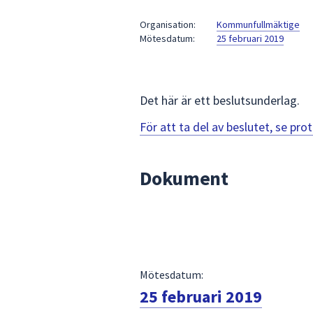
under
fältet.
Organisation:
Kommunfullmäktige
Mötesdatum:
25 februari 2019
Använd
piltangenterna
för
att
Det här är ett beslutsunderlag.
navigera
mellan
För att ta del av beslutet, se pr
sökförslagen
och
Dokument
enter
för
att
välja
något
av
Mötesdatum:
dem.
25 februari 2019