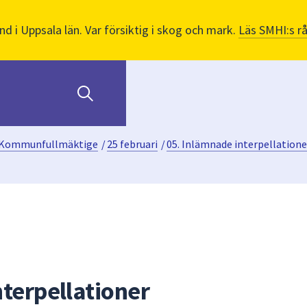
nd i Uppsala län. Var försiktig i skog och mark.
Läs SMHI:s r
Kommunfullmäktige
/
25 februari
/
05. Inlämnade interpellatione
nterpellationer