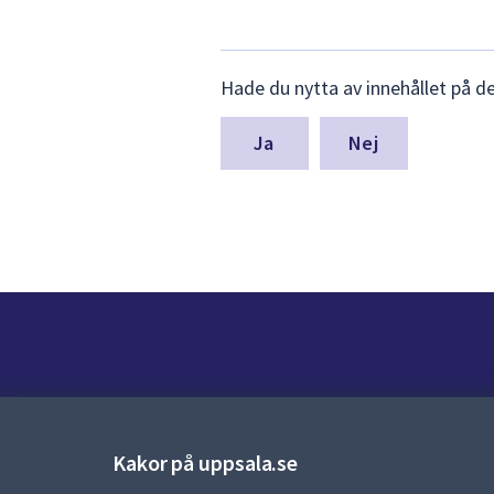
Lämna
Hade du nytta av innehållet på d
synpunkter
för
denna
Nej
sida
Kontakt
Kontaktcenter:
018-727 00 00
Kakor på uppsala.se