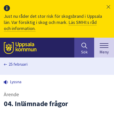
Just nu råder det stor risk för skogsbrand i Uppsala
län. Var försiktig i skog och mark.
Läs SMHI:s råd
och information.
Sök
huvudinnehåll
efter
Till sidans
Sök
Meny
innehåll
på
25 februari
webbplatsen.
När
du
Lyssna
börjar
skriva
Ärende
i
sökfältet
04. Inlämnade frågor
kommer
sökförslag