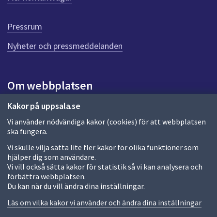
r
d
e
Pressrum
n
n
Nyheter och pressmeddelanden
a
s
i
Om webbplatsen
d
a
Om webbplatsen
Kakor på uppsala.se
Vi använder nödvändiga kakor (cookies) för att webbplatsen
Allmänna handlingar och diarium
ska fungera.
Behandling av personuppgifter
Vi skulle vilja sätta lite fler kakor för olika funktioner som
hjälper dig som användare.
Kakor
Vi vill också sätta kakor för statistik så vi kan analysera och
förbättra webbplatsen.
Språk (other languages)
Du kan när du vill ändra dina inställningar.
Tillgänglighetsredogörelse
Läs om vilka kakor vi använder och ändra dina inställningar