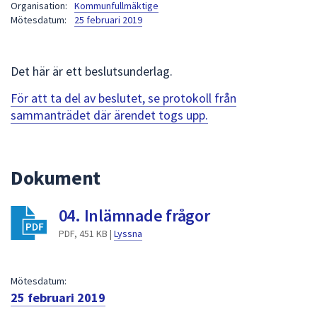
Organisation:
Kommunfullmäktige
att
Mötesdatum:
25 februari 2019
presenteras
under
fältet.
Det här är ett beslutsunderlag.
Använd
För att ta del av beslutet, se protokoll från
piltangenterna
sammanträdet där ärendet togs upp.
för
att
navigera
mellan
Dokument
sökförslagen
och
04. Inlämnade frågor
enter
PDF, 451 KB |
Lyssna
för
att
välja
Mötesdatum:
något
25 februari 2019
av