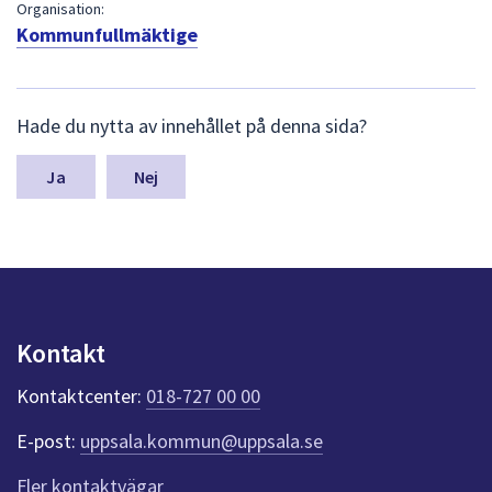
dem.
Organisation:
Kommunfullmäktige
L
Hade du nytta av innehållet på denna sida?
ä
m
n
Nej
a
s
y
n
p
u
n
Kontakt
k
t
Kontaktcenter:
018-727 00 00
e
r
E-post:
uppsala.kommun@uppsala.se
f
ö
Fler kontaktvägar