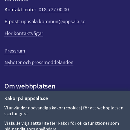
k
t
Kontaktcenter:
018-727 00 00
e
r
E-post:
uppsala.kommun@uppsala.se
f
ö
Fler kontaktvägar
r
d
e
Pressrum
n
n
Nyheter och pressmeddelanden
a
s
i
Om webbplatsen
d
a
Om webbplatsen
Kakor på uppsala.se
Vi använder nödvändiga kakor (cookies) för att webbplatsen
Allmänna handlingar och diarium
ska fungera.
Behandling av personuppgifter
Vi skulle vilja sätta lite fler kakor för olika funktioner som
hjälper dig som användare.