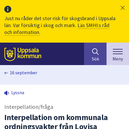
Just nu råder det stor risk för skogsbrand i Uppsala
län. Var försiktig i skog och mark.
Läs SMHI:s råd
och information.
Sök
huvudinnehåll
efter
Till sidans
Sök
Meny
innehåll
på
16 september
webbplatsen.
När
du
Lyssna
börjar
skriva
Interpellation/fråga
i
sökfältet
Interpellation om kommunala
kommer
ordningsvakter från Lovisa
sökförslag