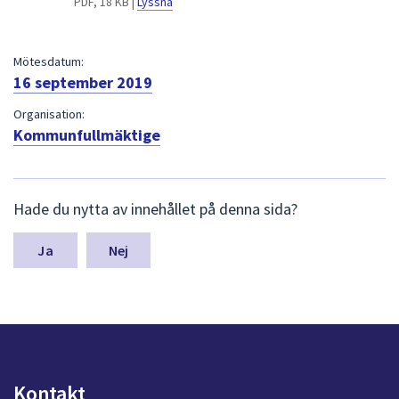
PDF, 18 KB |
Lyssna
dem.
Mötesdatum:
16 september 2019
Organisation:
Kommunfullmäktige
L
Hade du nytta av innehållet på denna sida?
ä
m
n
Nej
a
s
y
n
p
u
n
Kontakt