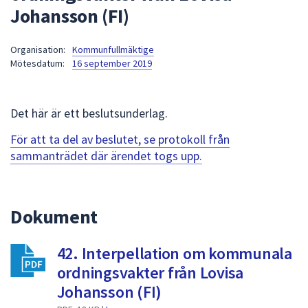
Johansson (FI)
att
presenteras
under
Organisation:
Kommunfullmäktige
Mötesdatum:
16 september 2019
fältet.
Använd
piltangenterna
Det här är ett beslutsunderlag.
för
att
För att ta del av beslutet, se protokoll från
navigera
sammanträdet där ärendet togs upp.
mellan
sökförslagen
och
Dokument
enter
för
att
42. Interpellation om kommunala
välja
ordningsvakter från Lovisa
något
Johansson (FI)
av