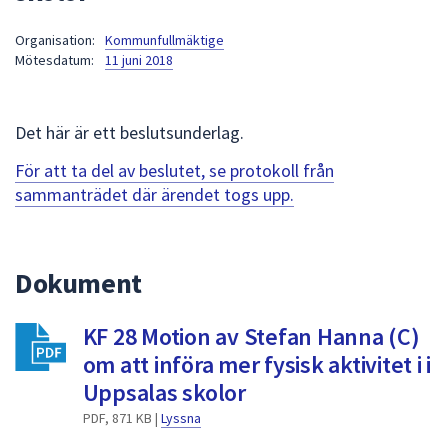
att
Organisation:
Kommunfullmäktige
presenteras
Mötesdatum:
11 juni 2018
under
fältet.
Använd
Det här är ett beslutsunderlag.
piltangenterna
för
För att ta del av beslutet, se protokoll från
att
sammanträdet där ärendet togs upp.
navigera
mellan
sökförslagen
Dokument
och
enter
KF 28 Motion av Stefan Hanna (C)
för
att
om att införa mer fysisk aktivitet i i
välja
Uppsalas skolor
något
PDF, 871 KB |
Lyssna
av