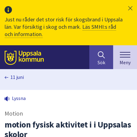
Just nu råder det stor risk för skogsbrand i Uppsala
län. Var försiktig i skog och mark.
Läs SMHI:s råd
och information.
Sök
huvudinnehåll
efter
Till sidans
Sök
Meny
innehåll
på
11 juni
webbplatsen.
När
du
Lyssna
börjar
skriva
Motion
i
sökfältet
motion fysisk aktivitet i i Uppsalas
kommer
skolor
sökförslag