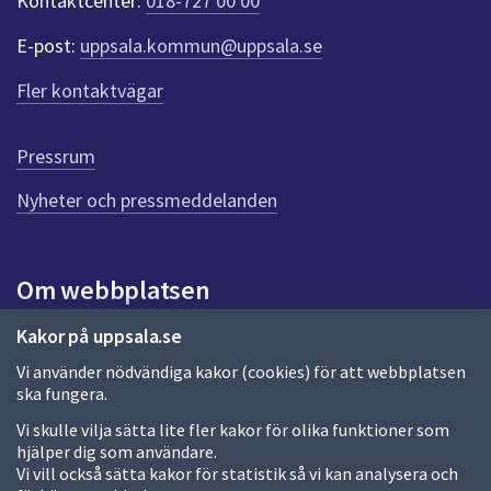
Kontaktcenter:
018-727 00 00
e
r
E-post:
uppsala.kommun@uppsala.se
f
ö
Fler kontaktvägar
r
d
e
Pressrum
n
n
Nyheter och pressmeddelanden
a
s
i
Om webbplatsen
d
a
Om webbplatsen
Kakor på uppsala.se
Vi använder nödvändiga kakor (cookies) för att webbplatsen
Allmänna handlingar och diarium
ska fungera.
Behandling av personuppgifter
Vi skulle vilja sätta lite fler kakor för olika funktioner som
hjälper dig som användare.
Kakor
Vi vill också sätta kakor för statistik så vi kan analysera och