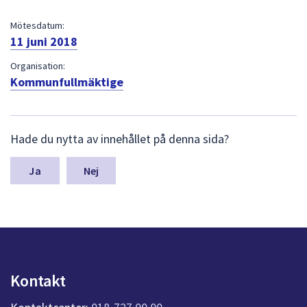
dem.
Mötesdatum:
11 juni 2018
Organisation:
Kommunfullmäktige
L
Hade du nytta av innehållet på denna sida?
ä
m
n
Nej
a
s
y
n
p
u
n
Kontakt
k
t