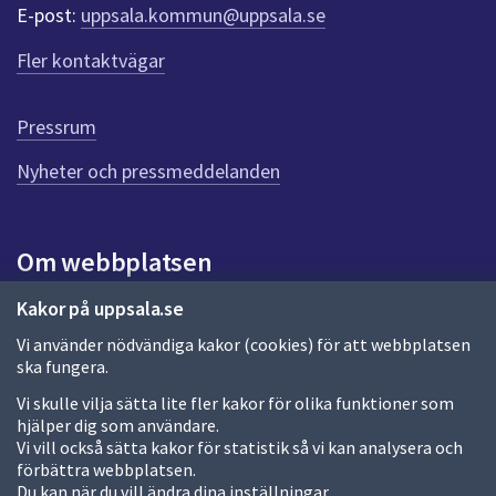
r
E-post:
uppsala.kommun@uppsala.se
f
ö
Fler kontaktvägar
r
d
e
Pressrum
n
n
Nyheter och pressmeddelanden
a
s
i
Om webbplatsen
d
a
Om webbplatsen
Kakor på uppsala.se
Vi använder nödvändiga kakor (cookies) för att webbplatsen
Allmänna handlingar och diarium
ska fungera.
Behandling av personuppgifter
Vi skulle vilja sätta lite fler kakor för olika funktioner som
hjälper dig som användare.
Kakor
Vi vill också sätta kakor för statistik så vi kan analysera och
förbättra webbplatsen.
Språk (other languages)
Du kan när du vill ändra dina inställningar.