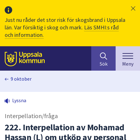
Just nu råder det stor risk för skogsbrand i Uppsala
län. Var försiktig i skog och mark.
Läs SMHI:s råd
och information.
Sök
huvudinnehåll
efter
Till sidans
Sök
Meny
innehåll
på
9 oktober
webbplatsen.
När
du
Lyssna
börjar
skriva
Interpellation/fråga
i
sökfältet
222. Interpellation av Mohamad
kommer
Hassan (L) om utköp av personal
sökförslag