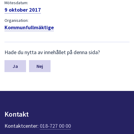
dem.
Mötesdatum:
9 oktober 2017
Organisation:
Kommunfullmäktige
L
Hade du nytta av innehållet på denna sida?
ä
m
n
Nej
a
s
y
n
p
u
n
Kontakt
k
t
Kontaktcenter:
018-727 00 00
e