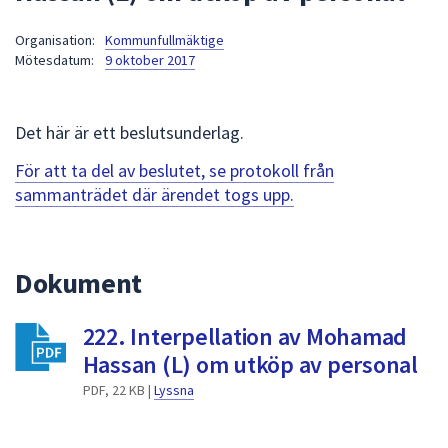
att
Organisation:
Kommunfullmäktige
presenteras
Mötesdatum:
9 oktober 2017
under
fältet.
Använd
Det här är ett beslutsunderlag.
piltangenterna
för
För att ta del av beslutet, se protokoll från
att
sammanträdet där ärendet togs upp.
navigera
mellan
sökförslagen
Dokument
och
enter
222. Interpellation av Mohamad
för
att
Hassan (L) om utköp av personal
välja
PDF, 22 KB |
Lyssna
något
av