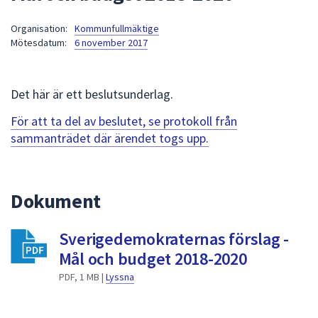
att
Organisation:
Kommunfullmäktige
presenteras
Mötesdatum:
6 november 2017
under
fältet.
Använd
Det här är ett beslutsunderlag.
piltangenterna
för
För att ta del av beslutet, se protokoll från
att
sammanträdet där ärendet togs upp.
navigera
mellan
sökförslagen
Dokument
och
enter
Sverigedemokraternas förslag -
för
att
Mål och budget 2018-2020
välja
PDF, 1 MB |
Lyssna
något
av