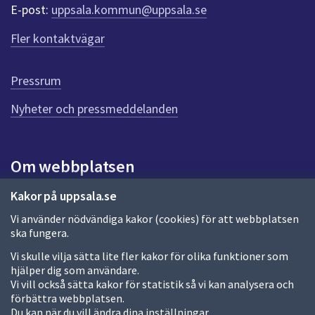
r
E-post:
uppsala.kommun@uppsala.se
f
ö
Fler kontaktvägar
r
d
e
Pressrum
n
n
Nyheter och pressmeddelanden
a
s
i
Om webbplatsen
d
a
Om webbplatsen
Kakor på uppsala.se
Vi använder nödvändiga kakor (cookies) för att webbplatsen
Allmänna handlingar och diarium
ska fungera.
Behandling av personuppgifter
Vi skulle vilja sätta lite fler kakor för olika funktioner som
hjälper dig som användare.
Kakor
Vi vill också sätta kakor för statistik så vi kan analysera och
förbättra webbplatsen.
Språk (other languages)
Du kan när du vill ändra dina inställningar.