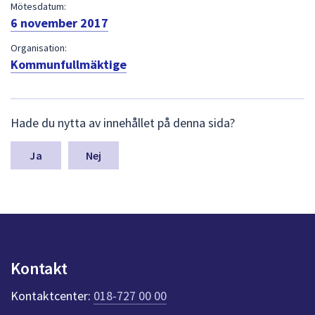
dem.
Mötesdatum:
6 november 2017
Organisation:
Kommunfullmäktige
L
Hade du nytta av innehållet på denna sida?
ä
m
n
Nej
a
s
y
n
p
u
n
Kontakt
k
t
Kontaktcenter:
018-727 00 00
e