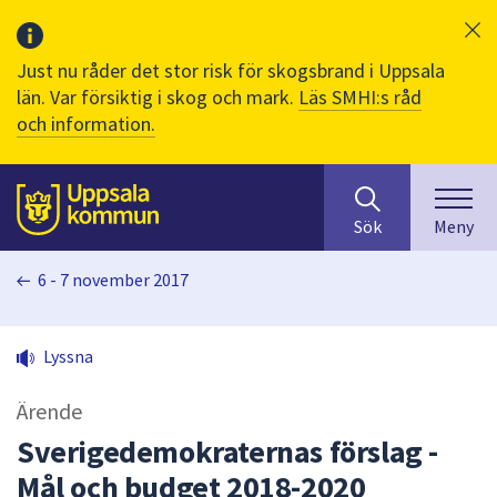
Just nu råder det stor risk för skogsbrand i Uppsala
län. Var försiktig i skog och mark.
Läs SMHI:s råd
och information.
Sök
huvudinnehåll
efter
Till sidans
Sök
Meny
innehåll
på
6 - 7 november 2017
webbplatsen.
När
du
Lyssna
börjar
skriva
Ärende
i
sökfältet
Sverigedemokraternas förslag -
kommer
Mål och budget 2018-2020
sökförslag