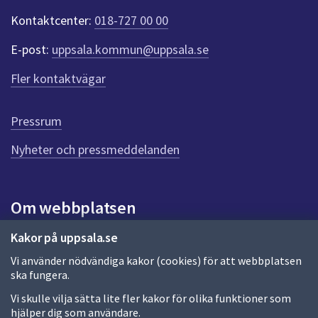
t
Kontaktcenter:
018-727 00 00
e
r
E-post:
uppsala.kommun@uppsala.se
f
ö
Fler kontaktvägar
r
d
e
Pressrum
n
n
Nyheter och pressmeddelanden
a
s
i
Om webbplatsen
d
a
Om webbplatsen
Kakor på uppsala.se
Vi använder nödvändiga kakor (cookies) för att webbplatsen
Allmänna handlingar och diarium
ska fungera.
Behandling av personuppgifter
Vi skulle vilja sätta lite fler kakor för olika funktioner som
hjälper dig som användare.