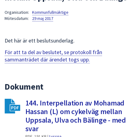
att
Organisation:
Kommunfullmäktige
presenteras
Mötesdatum:
29 maj 2017
under
fältet.
Använd
Det här är ett beslutsunderlag.
piltangenterna
för
För att ta del av beslutet, se protokoll från
att
sammanträdet där ärendet togs upp.
navigera
mellan
sökförslagen
Dokument
och
enter
144. Interpellation av Mohamad
för
att
Hassan (L) om cykelväg mellan
välja
Uppsala, Ulva och Bälinge - med
något
svar
av
PDF, 191 KB |
Lyssna