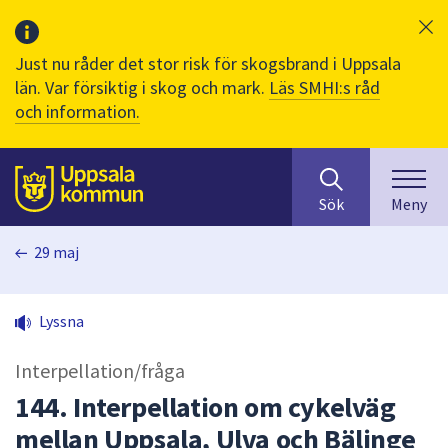
Just nu råder det stor risk för skogsbrand i Uppsala
län. Var försiktig i skog och mark.
Läs SMHI:s råd
och information.
Sök
huvudinnehåll
efter
Till sidans
Sök
Meny
innehåll
på
29 maj
webbplatsen.
När
du
Lyssna
börjar
skriva
Interpellation/fråga
i
sökfältet
144. Interpellation om cykelväg
kommer
mellan Uppsala, Ulva och Bälinge
sökförslag