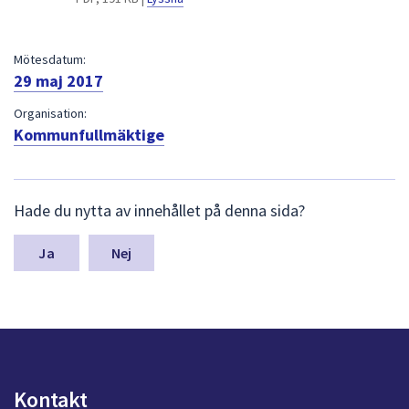
dem.
Mötesdatum:
29 maj 2017
Organisation:
Kommunfullmäktige
L
Hade du nytta av innehållet på denna sida?
ä
m
n
Nej
a
s
y
n
p
u
n
Kontakt
k