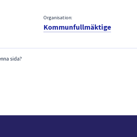
Organisation:
Kommunfullmäktige
enna sida?