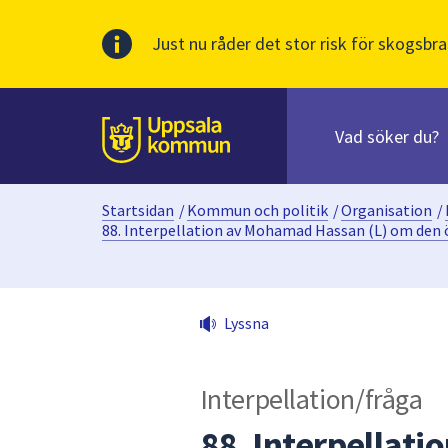
Just nu råder det stor risk för skogsbra
Sök
efter
huvudinnehåll
innehåll
Till sidans
på
webbplatsen.
Startsidan
/
Kommun och politik
/
Organisation
/
När
88. Interpellation av Mohamad Hassan (L) om den 
du
börjar
skriva
i
Lyssna
sökfältet
kommer
sökförslag
Interpellation/fråga
att
88. Interpellat
presenteras