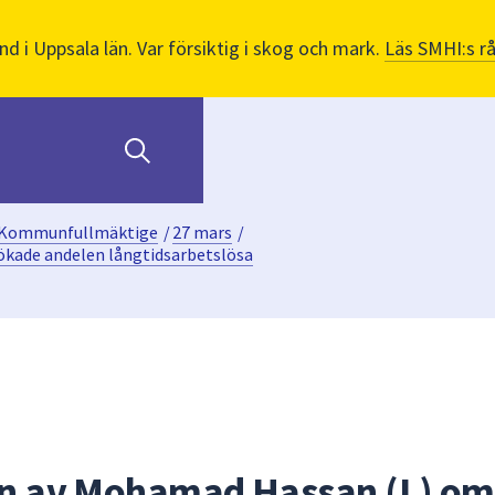
nd i Uppsala län. Var försiktig i skog och mark.
Läs SMHI:s r
Kommunfullmäktige
/
27 mars
/
ökade andelen långtidsarbetslösa
ion av Mohamad Hassan (L) om