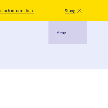
åd och information.
Stäng
Meny