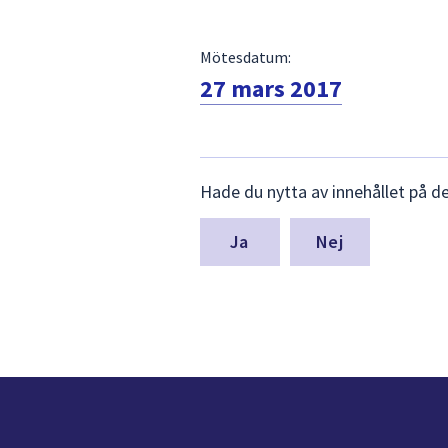
Mötesdatum:
27 mars 2017
Lämna
Hade du nytta av innehållet på d
synpunkter
för
denna
Nej
sida