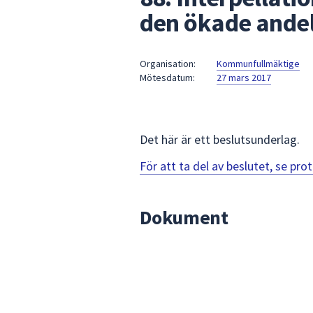
under
den ökade andel
fältet.
Använd
piltangenterna
Organisation:
Kommunfullmäktige
för
Mötesdatum:
27 mars 2017
att
navigera
mellan
Det här är ett beslutsunderlag.
sökförslagen
och
För att ta del av beslutet, se pr
enter
för
att
Dokument
välja
något
av
dem.