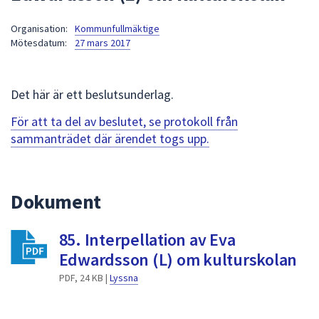
att
Organisation:
Kommunfullmäktige
presenteras
Mötesdatum:
27 mars 2017
under
fältet.
Använd
Det här är ett beslutsunderlag.
piltangenterna
för
För att ta del av beslutet, se protokoll från
att
sammanträdet där ärendet togs upp.
navigera
mellan
sökförslagen
Dokument
och
enter
85. Interpellation av Eva
för
att
Edwardsson (L) om kulturskolan
välja
PDF, 24 KB |
Lyssna
något
av