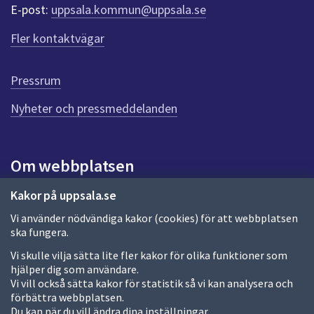
r
E-post:
uppsala.kommun@uppsala.se
f
ö
Fler kontaktvägar
r
d
e
Pressrum
n
n
Nyheter och pressmeddelanden
a
s
i
Om webbplatsen
d
a
Om webbplatsen
Kakor på uppsala.se
Vi använder nödvändiga kakor (cookies) för att webbplatsen
Allmänna handlingar och diarium
ska fungera.
Behandling av personuppgifter
Vi skulle vilja sätta lite fler kakor för olika funktioner som
hjälper dig som användare.
Kakor
Vi vill också sätta kakor för statistik så vi kan analysera och
förbättra webbplatsen.
Språk (other languages)
Du kan när du vill ändra dina inställningar.