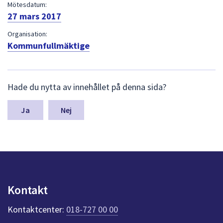
dem.
Mötesdatum:
27 mars 2017
Organisation:
Kommunfullmäktige
L
Hade du nytta av innehållet på denna sida?
ä
m
n
Nej
a
s
y
n
p
u
n
Kontakt
k
t
Kontaktcenter:
018-727 00 00
e