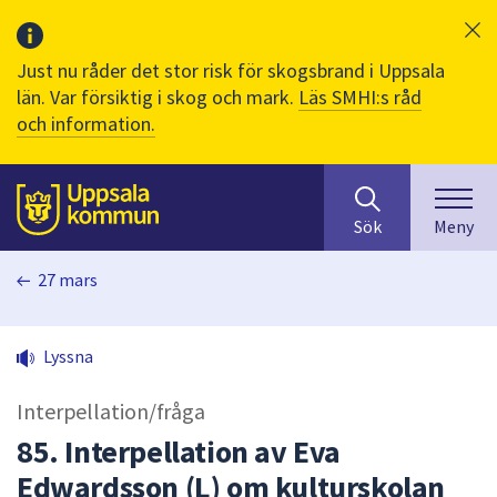
Just nu råder det stor risk för skogsbrand i Uppsala
län. Var försiktig i skog och mark.
Läs SMHI:s råd
och information.
Sök
huvudinnehåll
efter
Till sidans
Sök
Meny
innehåll
på
27 mars
webbplatsen.
När
du
Lyssna
börjar
skriva
Interpellation/fråga
i
sökfältet
85. Interpellation av Eva
kommer
Edwardsson (L) om kulturskolan
sökförslag