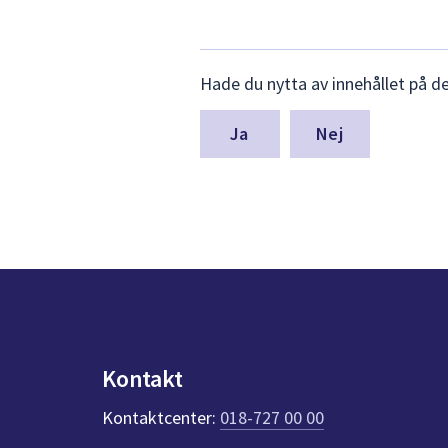
Lämna
Hade du nytta av innehållet på d
synpunkter
för
denna
Nej
sida
Kontakt
Kontaktcenter:
018-727 00 00