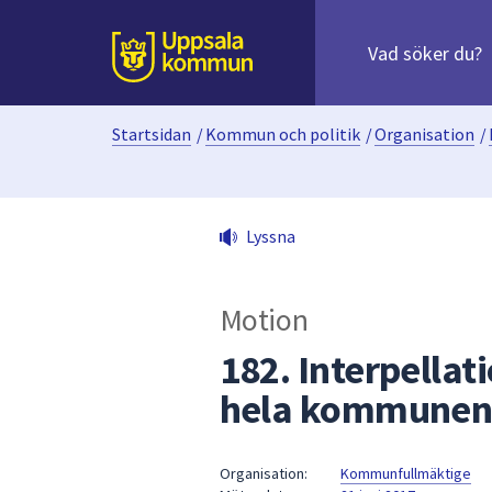
Sök
efter
huvudinnehåll
innehåll
Till sidans
på
webbplatsen.
Startsidan
/
Kommun och politik
/
Organisation
/
När
du
börjar
skriva
Lyssna
i
sökfältet
kommer
Motion
sökförslag
att
182. Interpellat
presenteras
hela kommune
under
fältet.
Använd
Organisation:
Kommunfullmäktige
piltangenterna