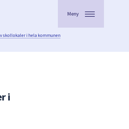
Meny
av skollokaler i hela kommunen
r i