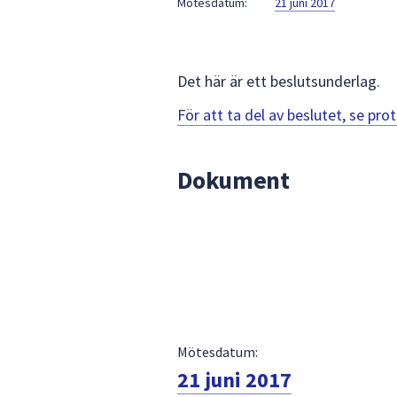
Mötesdatum:
21 juni 2017
för
att
navigera
mellan
Det här är ett beslutsunderlag.
sökförslagen
För att ta del av beslutet, se pr
och
enter
för
Dokument
att
välja
något
av
dem.
Mötesdatum:
21 juni 2017