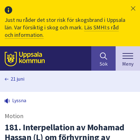
Just nu råder det stor risk för skogsbrand i Uppsala
län. Var försiktig i skog och mark.
Läs SMHI:s råd
och information.
Sök
huvudinnehåll
efter
Till sidans
Sök
Meny
innehåll
på
21 juni
webbplatsen.
När
du
Lyssna
börjar
skriva
Motion
i
sökfältet
181. Interpellation av Mohamad
kommer
Hassan (L) om förhyrning av
sökförslag