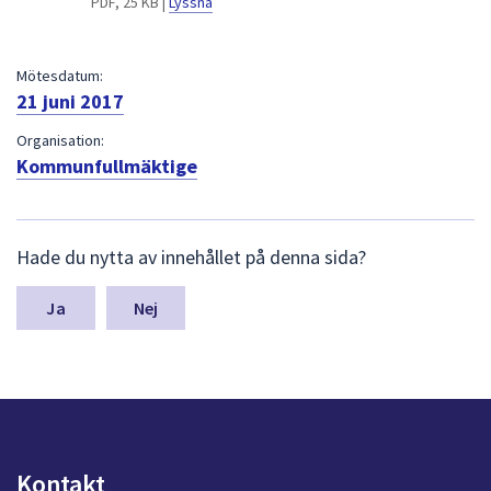
PDF, 25 KB |
Lyssna
dem.
Mötesdatum:
21 juni 2017
Organisation:
Kommunfullmäktige
L
Hade du nytta av innehållet på denna sida?
ä
m
n
Nej
a
s
y
n
p
u
n
Kontakt