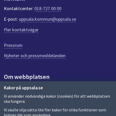
k
t
Kontaktcenter:
018-727 00 00
e
r
E-post:
uppsala.kommun@uppsala.se
f
ö
Fler kontaktvägar
r
d
e
Pressrum
n
n
Nyheter och pressmeddelanden
a
s
i
Om webbplatsen
d
a
Om webbplatsen
Kakor på uppsala.se
Vi använder nödvändiga kakor (cookies) för att webbplatsen
Allmänna handlingar och diarium
ska fungera.
Behandling av personuppgifter
Vi skulle vilja sätta lite fler kakor för olika funktioner som
hjälper dig som användare.