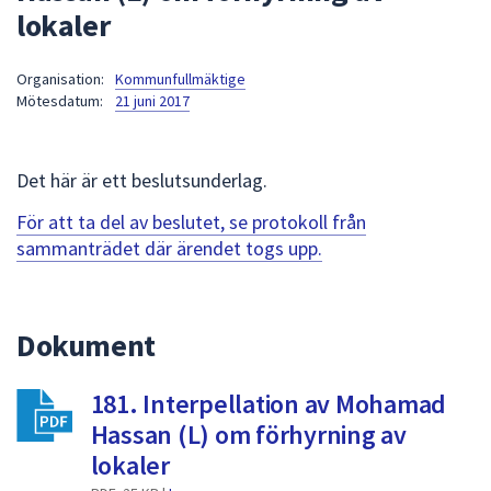
lokaler
att
presenteras
under
Organisation:
Kommunfullmäktige
Mötesdatum:
21 juni 2017
fältet.
Använd
piltangenterna
Det här är ett beslutsunderlag.
för
att
För att ta del av beslutet, se protokoll från
navigera
sammanträdet där ärendet togs upp.
mellan
sökförslagen
och
Dokument
enter
för
att
181. Interpellation av Mohamad
välja
Hassan (L) om förhyrning av
något
lokaler
av