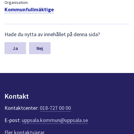
dem.
Organisation:
Kommunfullmäktige
L
Hade du nytta av innehållet på denna sida?
ä
m
n
Nej
a
s
y
n
p
u
n
Kontakt
k
t
Kontaktcenter:
018-727 00 00
e
r
E-post:
uppsala.kommun@uppsala.se
f
ö
Fler kontaktvägar