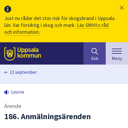
Just nu råder det stor risk för skogsbrand i Uppsala
län. Var försiktig i skog och mark.
Läs SMHI:s råd
och information.
Sök
huvudinnehåll
efter
Till sidans
Sök
Meny
innehåll
på
11 september
webbplatsen.
När
du
Lyssna
börjar
skriva
Ärende
i
sökfältet
186. Anmälningsärenden
kommer
sökförslag