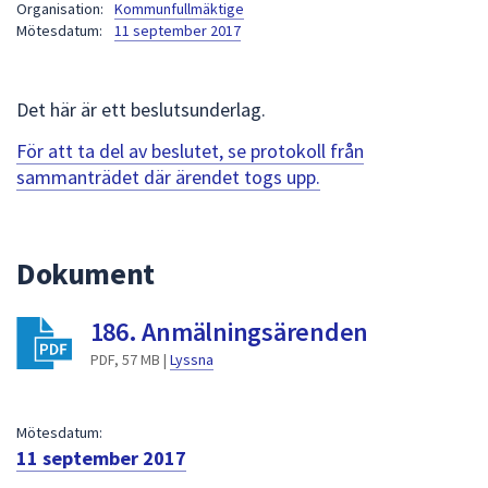
Organisation:
Kommunfullmäktige
att
Mötesdatum:
11 september 2017
presenteras
under
fältet.
Det här är ett beslutsunderlag.
Använd
För att ta del av beslutet, se protokoll från
piltangenterna
sammanträdet där ärendet togs upp.
för
att
navigera
mellan
Dokument
sökförslagen
och
186. Anmälningsärenden
enter
PDF, 57 MB |
Lyssna
för
att
välja
Mötesdatum:
något
11 september 2017
av