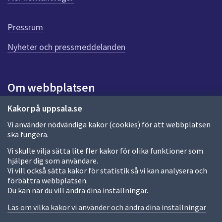
r
d
e
Pressrum
n
n
Nyheter och pressmeddelanden
a
s
i
Om webbplatsen
d
a
Om webbplatsen
Kakor på uppsala.se
Vi använder nödvändiga kakor (cookies) för att webbplatsen
Allmänna handlingar och diarium
ska fungera.
Behandling av personuppgifter
Vi skulle vilja sätta lite fler kakor för olika funktioner som
hjälper dig som användare.
Kakor
Vi vill också sätta kakor för statistik så vi kan analysera och
förbättra webbplatsen.
Språk (other languages)
Du kan när du vill ändra dina inställningar.
Tillgänglighetsredogörelse
Läs om vilka kakor vi använder och ändra dina inställningar